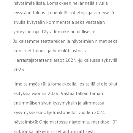
näytelmää lisää. Lomakkeen neljännellä sivulla
kysytään talous- ja henkilöstötietoja, ja viimeisellä
sivulla kysytään kommentteja sekä vastaajan
yhteystietoja. Täytä lomake huolellisesti!
Julkaisemme teattereiden ja näytelmien nimet sekä
koosteet talous- ja henkilötilastoista
Harrastajateatteritilastot 2024 -julkaisussa syksyllä
2025.
Ilmoita myös tällä lomakkeella, jos teillä ei ole ollut
esityksiä vuonna 2024. Vastaa tällöin tämän
ensimmäisen sivun kysymyksiin ja alimmassa
kysymyksessä Ohjelmistotiedot vuoden 2024
näytelmistä: Ohjelmistossa näytelmiä, merkitse ”0”
kpl, jonka jälkeen siirryt automaattisesti