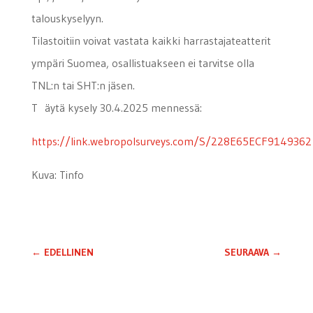
talouskyselyyn.
Tilastoitiin voivat vastata kaikki harrastajateatterit
ympäri Suomea, osallistuakseen ei tarvitse olla
TNL:n tai SHT:n jäsen.
T äytä kysely 30.4.2025 mennessä:
https://link.webropolsurveys.com/S/228E65ECF9149362
Kuva: Tinfo
←
EDELLINEN
SEURAAVA
→