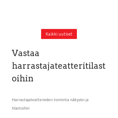
Kaikki uutiset
Vastaa
harrastajateatteritilast
oihin
Harrastajateattereiden toiminta näkyviin ja
tilastoihin