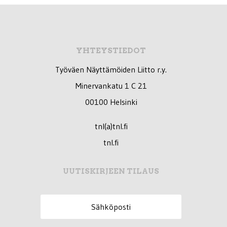
YHTEYSTIEDOT
Työväen Näyttämöiden Liitto r.y.
Minervankatu 1 C 21
00100 Helsinki
tnl(a)tnl.fi
tnl.fi
UUTISKIRJEEN TILAUS