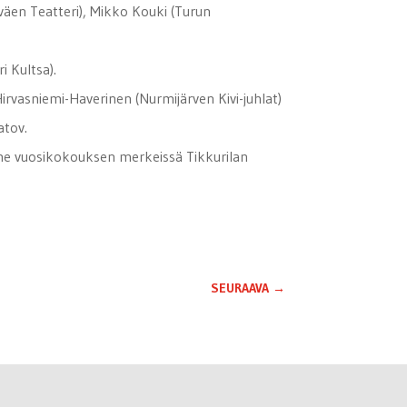
en Teatteri), Mikko Kouki (Turun
i Kultsa).
Hirvasniemi-Haverinen (Nurmijärven Kivi-juhlat)
atov.
mme vuosikokouksen merkeissä Tikkurilan
SEURAAVA
→