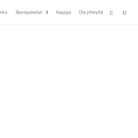
eksi
Jäsenpalvelut
Kauppa
Ota yhteyttä