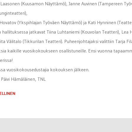
 Laasonen (Kuusamon Näyttämö), Janne Auvinen (Tampereen Työvä
nginteatteri),
 Hovatov (Ykspihlajan Työväen Näyttämö) ja Kati Hynninen (Teatter
 hallituksessa jatkavat Tiina Luhtaniemi (Kouvolan Teatteri), Lea 
rita Välitalo (Tikkurilan Teatteri). Puheenjohtajaksi valittiin Tarja Fil
ksia kaikille vuosikokoukseen osallistuneille. Ensi vuonna tapaa
erissa!
sa vuosikokousedustajia kokouksen jälkeen.
 Päivi Hämäläinen, TNL
ELLINEN