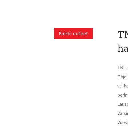
TN
Kaikki uutiset
ha
TNL:n
Ohjel
vei k
perin
Lauan
Varsi
Vuosi