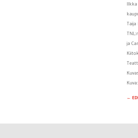
Ilkka
kaupu
Taija
TNL:n
ja Ca
Kiito
Teatt
Kuvas
Kuva:
←
ED