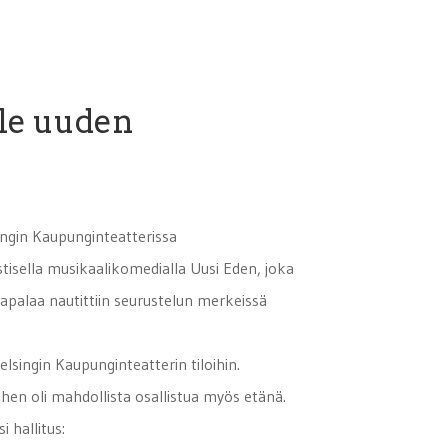
lle uuden
ngin Kaupunginteatterissa
stisella musikaalikomedialla Uusi Eden, joka
ltapalaa nautittiin seurustelun merkeissä
lsingin Kaupunginteatterin tiloihin.
ihen oli mahdollista osallistua myös etänä.
i hallitus: