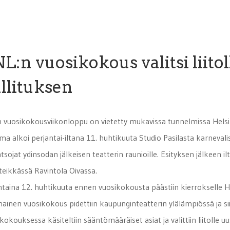
L:n vuosikokous valitsi liito
llituksen
 vuosikokousviikonloppu on vietetty mukavissa tunnelmissa Helsi
ma alkoi perjantai-iltana 11. huhtikuuta Studio Pasilasta karnevali
atsojat ydinsodan jälkeisen teatterin raunioille. Esityksen jälkeen i
teikkässä Ravintola Oivassa.
taina 12. huhtikuuta ennen vuosikokousta päästiin kierrokselle He
nainen vuosikokous pidettiin kaupunginteatterin ylälämpiössä ja si
kokouksessa käsiteltiin sääntömääräiset asiat ja valittiin liitolle uus