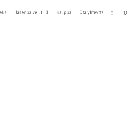
eksi
Jäsenpalvelut
Kauppa
Ota yhteyttä