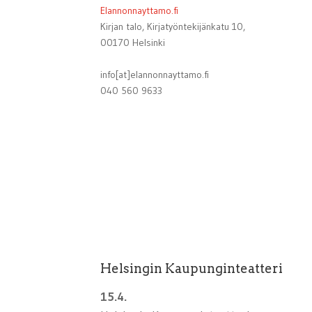
Elannonnayttamo.fi
Kirjan talo, Kirjatyöntekijänkatu 10,
00170 Helsinki
info[at]elannonnayttamo.fi
040 560 9633
Helsingin Kaupunginteatteri
15.4.