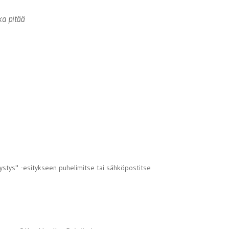
a pitää
stys" -esitykseen puhelimitse tai sähköpostitse