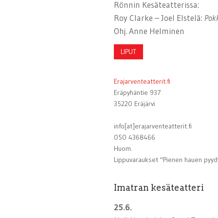
Rönnin Kesäteatterissa:
Roy Clarke – Joel Elstelä:
Pokk
Ohj. Anne Helminen
LIPUT
Erajarventeatterit.fi
Eräpyhäntie 937
35220 Eräjärvi
info[at]erajarventeatterit.fi
050 4368466
Huom.
Lippuvaraukset "Pienen hauen pyydy
Imatran kesäteatteri
25.6.