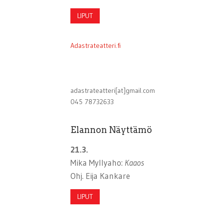
LIPUT
Adastrateatteri.fi
adastrateatteri[at]gmail.com
045 78732633
Elannon Näyttämö
21.3.
Mika Myllyaho:
Kaaos
Ohj. Eija Kankare
LIPUT