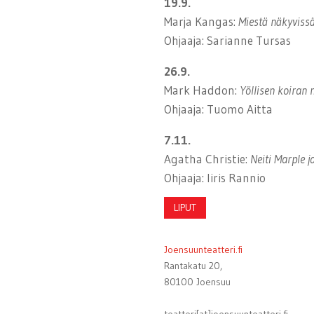
19.9.
Marja Kangas:
Miestä näkyviss
Ohjaaja: Sarianne Tursas
26.9.
Mark Haddon:
Yöllisen koiran 
Ohjaaja: Tuomo Aitta
7.11.
Agatha Christie:
Neiti Marple j
Ohjaaja: Iiris Rannio
LIPUT
Joensuunteatteri.fi
Rantakatu 20,
80100 Joensuu