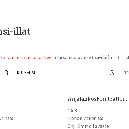
si-illat
joko
tämän sivun lomakkeella
tai sähköpostitse (paivi[at]tnl.fi). T
KUUKAUSI
Anjalankosken teatteri
14.3.
eljestä
Florian Zeller:
Isä
Ohj. Kimmo Lavaste