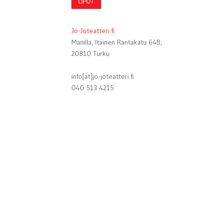
LIPUT
Jo-Joteatteri.fi
Manilla, Itäinen Rantakatu 64B,
20810 Turku
info[at]jo-joteatteri.fi
040 513 4215