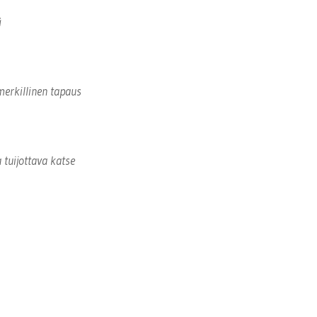
ä
merkillinen tapaus
a tuijottava katse