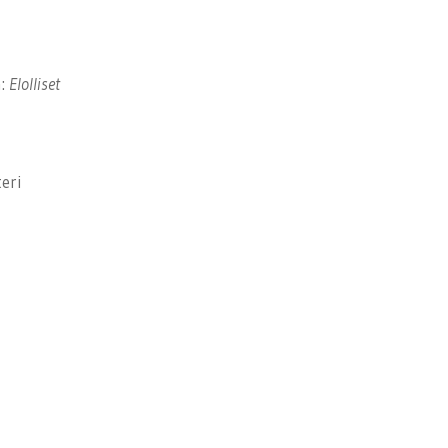
a:
Elolliset
eri