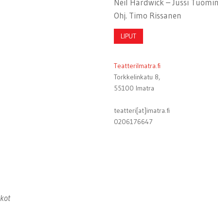
Neil Hardwick – Jussi Tuomin
Ohj. Timo Rissanen
LIPUT
TeatteriImatra.fi
Torkkelinkatu 8,
55100 Imatra
teatteri[at]imatra.fi
0206176647
ukot