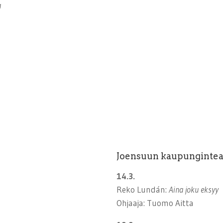
a
Joensuun kaupungintea
14.3.
Reko Lundán:
Aina joku eksyy
Ohjaaja: Tuomo Aitta