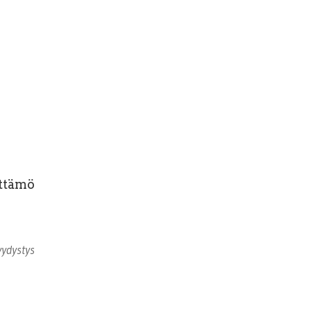
ttämö
yydystys