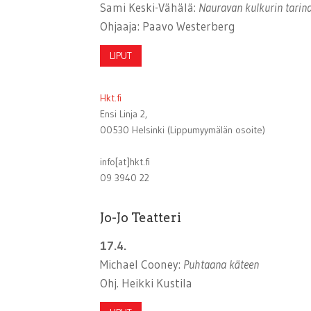
Sami Keski-Vähälä:
Nauravan kulkurin tarin
Ohjaaja: Paavo Westerberg
LIPUT
Hkt.fi
Ensi Linja 2,
00530 Helsinki (Lippumyymälän osoite)
info[at]hkt.fi
09 3940 22
Jo-Jo Teatteri
17.4.
Michael Cooney:
Puhtaana käteen
Ohj. Heikki Kustila