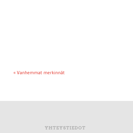
tammikuuta Mikkelissä myönnettiin Työväen
Näyttämöiden liiton kolme kultaista
ansiomerkkiä pitkän linjan ammattilaisille
teatteritoimittaja Kirsikka Moringille, näyttelijä
Taisto Oksaselle ja...
« Vanhemmat merkinnät
YHTEYSTIEDOT