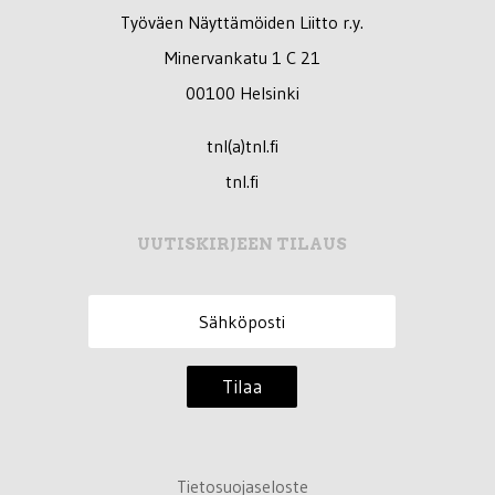
Työväen Näyttämöiden Liitto r.y.
Minervankatu 1 C 21
00100 Helsinki
tnl(a)tnl.fi
tnl.fi
UUTISKIRJEEN TILAUS
Tilaa
Tietosuojaseloste