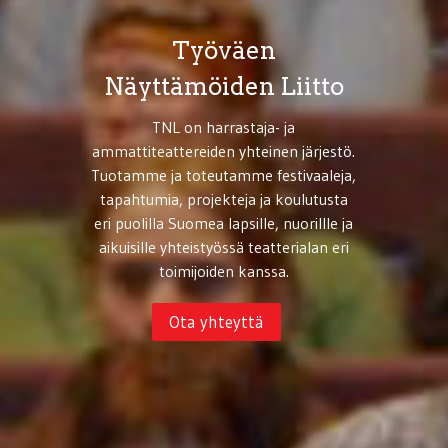
Työväen
Näyttämöiden Liitto
TNL on harrastaja- ja
ammattiteattereiden yhteinen järjestö.
Tuotamme ja toteutamme festivaaleja,
tapahtumia, projekteja ja koulutusta
eri puolilla Suomea lapsille, nuorillle ja
aikuisille yhteistyössä teatterialan eri
toimijoiden kanssa.
Ota yhteyttä