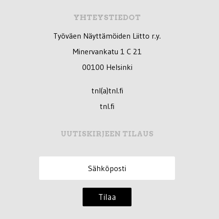
YHTEYSTIEDOT
Työväen Näyttämöiden Liitto r.y.
Minervankatu 1 C 21
00100 Helsinki
tnl(a)tnl.fi
tnl.fi
UUTISKIRJEEN TILAUS
Tilaa