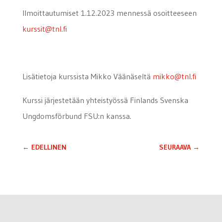
Ilmoittautumiset 1.12.2023 mennessä osoitteeseen
kurssit@tnl.fi
Lisätietoja kurssista Mikko Väänäseltä
mikko@tnl.fi
Kurssi järjestetään yhteistyössä Finlands Svenska
Ungdomsförbund FSU:n kanssa.
←
EDELLINEN
SEURAAVA
→