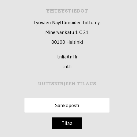
YHTEYSTIEDOT
Työväen Näyttämöiden Liitto r.y.
Minervankatu 1 C 21
00100 Helsinki
tnl(a)tnl.fi
tnl.fi
UUTISKIRJEEN TILAUS
Tilaa