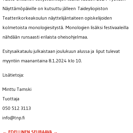
Näyttämöpäiville on kutsuttu jälleen Taideyliopiston
Teatterikorkeakoulun näyttelijäntaiteen opiskelijoiden
kolmetoista monologiesitystä. Monologien lisäksi festivaaleilla
nähdään runsaasti erilaista oheisohjelmaa.
Esitysaikataulu julkaistaan joulukuun alussa ja liput tulevat
myyntiin maanantaina 8.1.2024 klo 10.
Lisätietoja:
Minttu Tamski
Tuottaja
050 512 3113
info@tnp.fi
←
EDELLINEN
SEURAAVA
→