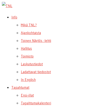
Info
Mikä TNL?
Ajankohtaista
Toinen Näytös -lehti
Hallitus
Toimisto
Laskutustiedot
Ladattavat tiedostot
In English
Tapahtumat
Ensi-illat
Tapahtumakalenteri