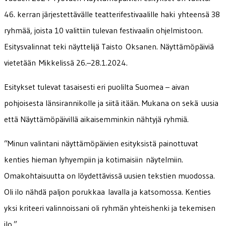
46. kerran järjestettävälle teatterifestivaalille haki yhteensä 38
ryhmää, joista 10 valittiin tulevan festivaalin ohjelmistoon.
Esitysvalinnat teki näyttelijä Taisto Oksanen. Näyttämöpäiviä
vietetään Mikkelissä 26.–28.1.2024.
Esitykset tulevat tasaisesti eri puolilta Suomea – aivan
pohjoisesta länsirannikolle ja siitä itään. Mukana on sekä uusia
että Näyttämöpäivillä aikaisemminkin nähtyjä ryhmiä.
”Minun valintani näyttämöpäivien esityksistä painottuvat
kenties hieman lyhyempiin ja kotimaisiin näytelmiin.
Omakohtaisuutta on löydettävissä uusien tekstien muodossa.
Oli ilo nähdä paljon porukkaa lavalla ja katsomossa. Kenties
yksi kriteeri valinnoissani oli ryhmän yhteishenki ja tekemisen
ilo.”