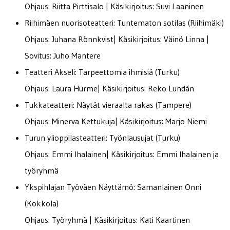
Ohjaus: Riitta Pirttisalo | Käsikirjoitus: Suvi Laaninen
Riihimäen nuorisoteatteri: Tuntematon sotilas (Riihimäki)
Ohjaus: Juhana Rönnkvist| Käsikirjoitus: Väinö Linna |
Sovitus: Juho Mantere
Teatteri Akseli: Tarpeettomia ihmisiä (Turku)
Ohjaus: Laura Hurme| Käsikirjoitus: Reko Lundán
Tukkateatteri: Näytät vieraalta rakas (Tampere)
Ohjaus: Minerva Kettukuja| Käsikirjoitus: Marjo Niemi
Turun ylioppilasteatteri: Työnlausujat (Turku)
Ohjaus: Emmi Ihalainen| Käsikirjoitus: Emmi Ihalainen ja
työryhmä
Ykspihlajan Työväen Näyttämö: Samanlainen Onni
(Kokkola)
Ohjaus: Työryhmä | Käsikirjoitus: Kati Kaartinen