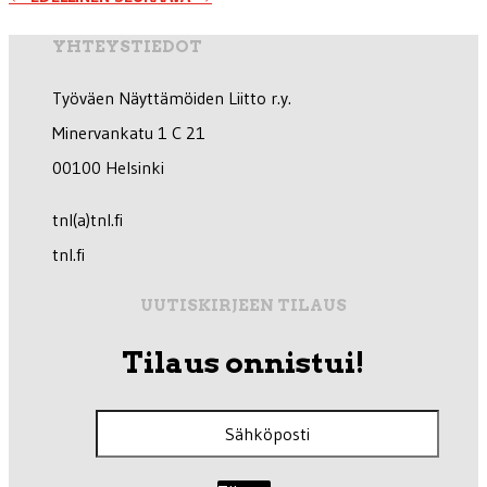
YHTEYSTIEDOT
Työväen Näyttämöiden Liitto r.y.
Minervankatu 1 C 21
00100 Helsinki
tnl(a)tnl.fi
tnl.fi
UUTISKIRJEEN TILAUS
Tilaus onnistui!