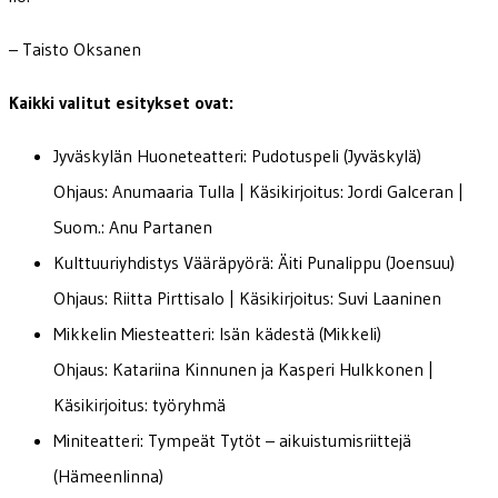
– Taisto Oksanen
Kaikki valitut esitykset ovat:
Jyväskylän Huoneteatteri: Pudotuspeli (Jyväskylä)
Ohjaus: Anumaaria Tulla | Käsikirjoitus: Jordi Galceran |
Suom.: Anu Partanen
Kulttuuriyhdistys Vääräpyörä: Äiti Punalippu (Joensuu)
Ohjaus: Riitta Pirttisalo | Käsikirjoitus: Suvi Laaninen
Mikkelin Miesteatteri: Isän kädestä (Mikkeli)
Ohjaus: Katariina Kinnunen ja Kasperi Hulkkonen |
Käsikirjoitus: työryhmä
Miniteatteri: Tympeät Tytöt – aikuistumisriittejä
(Hämeenlinna)