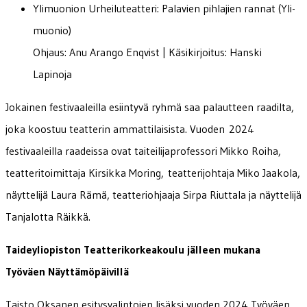
Ylimuonion Urheiluteatteri: Palavien pihlajien rannat (Yli-
muonio)
Ohjaus: Anu Arango Enqvist | Käsikirjoitus: Hanski
Lapinoja
Jokainen festivaaleilla esiintyvä ryhmä saa palautteen raadilta,
joka koostuu teatterin ammattilaisista. Vuoden 2024
festivaaleilla raadeissa ovat taiteilijaprofessori Mikko Roiha,
teatteritoimittaja Kirsikka Moring, teatterijohtaja Miko Jaakola,
näyttelijä Laura Rämä, teatteriohjaaja Sirpa Riuttala ja näyttelijä
Tanjalotta Räikkä.
Taideyliopiston Teatterikorkeakoulu jälleen mukana
Työväen Näyttämöpäivillä
Taisto Oksanen esitysvalintojen lisäksi vuoden 2024 Työväen