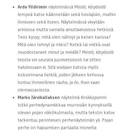
Arda Yildirimin
näytelmässä
Meistä, kärpäsistä
lempeä katse käännetään sekä toislajisiin, muihin
ihmiseen sekä itseen. Näytelmässä viivytään
arkisissa mutta samalla ainutlaatuisissa hetkissä.
Teos kysyy; mitä olen nähnyt ja kenen kanssa?
Mitä olen tehnyt ja miksi? Ketkä tai mitkä ovat
muodostaneet minut ja meidät?
Meistä, kärpäsistä
teosta voi seurata juonivetoisesti tai sitten
halutessaan ei. Sitä voidaan katsoa myös
kokoelmana hetkiä, joiden jälkeen kehossa
tuntuu ihmeel­linen rauha, ja ilo. Ihan vaan
olemassaolosta.
Marko Järvikallaksen
näytelmä
Kirsikkapommi
tutkii perhedynamiikkaa murrosiän kynnyksellä
olevan pojan näkökulmasta, mutta tekstin katse
tarkentuu perinteisen perhenäytelmän yli. Pojan
perhe on hajoamisen partaalla monelta