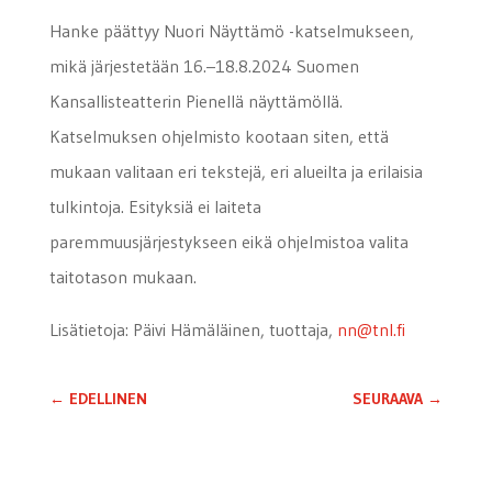
Hanke päättyy Nuori Näyttämö -katselmukseen,
mikä järjestetään 16.–18.8.2024 Suomen
Kansallisteatterin Pienellä näyttämöllä.
Katselmuksen ohjelmisto kootaan siten, että
mukaan valitaan eri tekstejä, eri alueilta ja erilaisia
tulkintoja. Esityksiä ei laiteta
paremmuusjärjestykseen eikä ohjelmistoa valita
taitotason mukaan.
Lisätietoja: Päivi Hämäläinen, tuottaja,
nn@tnl.fi
←
EDELLINEN
SEURAAVA
→