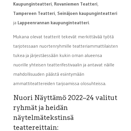
Kaupunginteatteri
,
Rovaniemen Teatteri
,
Tampereen Teatteri
,
Seinäjoen kaupunginteatteri
ja
Lappeen­rannan kaupunginteatteri
.
Mukana olevat teatterit tekevät merkittävää työtä
tarjotessaan nuortenryhmille teatteriammattilaisten
tukea ja järjestäessään kukin oman alueensa
nuorille yhteisen teatterifestivaalin ja antavat näille
mahdollisuuden päästä esiintymään
ammattiteattereiden tarjoamissa olosuhteissa.
Nuori Näyttämö 2022–24 valitut
ryhmät ja heidän
näytelmätekstinsä
teattereittain: