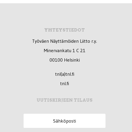
YHTEYSTIEDOT
Työväen Näyttämöiden Liitto r.y.
Minervankatu 1 C 21
00100 Helsinki
tnl(a)tnl.fi
tnl.fi
UUTISKIRJEEN TILAUS