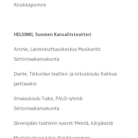
Kirsikkapommi
HELSINKI, Suomen Kansallisteatteri
Artmix, Lastenkulttuurikeskus Musikantit:
Siirtomaakansakunta
Dante, Tikkurilan teatteri- ja sirkuskoulu: Kakkua
jaettavaksi
Ilmaisukoulu Tuike, PALO-ryhmä:
Siirtomaakansakunta
Järvenpään teatterin nuoret: Meistä, kärpäsistä
Martinlaakson lukio: Kirsikkapommi