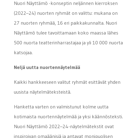
Nuori Näyttämö -konseptin neljännen kierroksen
(2022–24) nuorten ryhmät on valittu: mukana on
27 nuorten ryhmää, 16 eri paikkakunnalta. Nuori
Näyttämö tulee tavoittamaan koko maassa lähes
500 nuorta teatterinharrastajaa ja yli 10 000 nuorta
katsojaa.
Neljä uutta nuortennäytelmää
Kaikki hankkeeseen valitut ryhmät esittävät yhden
uusista näytelmäteksteistä.
Hanketta varten on valmistunut kolme uutta
kotimaista nuortennäytelmää ja yksi käännösteksti.
Nuori Näyttämö 2022–24-näytelmätekstit ovat
inspiroivan omaäänisiä ja antavat monipuolisen