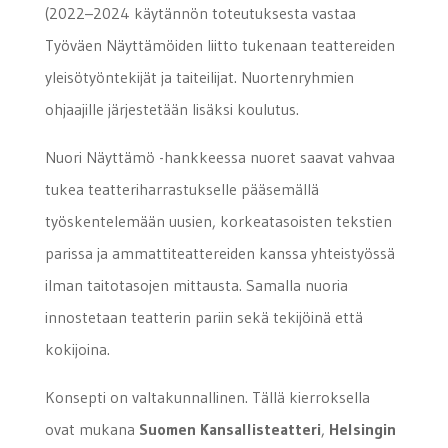
(2022–2024 käytännön toteutuksesta vastaa
Työväen Näyttämöiden liitto tukenaan teattereiden
yleisötyöntekijät ja taiteilijat. Nuortenryhmien
ohjaajille järjestetään lisäksi koulutus.
Nuori Näyttämö -hankkeessa nuoret saavat vahvaa
tukea teatteriharrastukselle pääsemällä
työskentelemään uusien, korkeatasoisten tekstien
parissa ja ammattiteattereiden kanssa yhteistyössä
ilman taitotasojen mittausta. Samalla nuoria
innostetaan teatterin pariin sekä tekijöinä että
kokijoina.
Konsepti on valtakunnallinen. Tällä kierroksella
ovat mukana
Suomen Kansallisteatteri
,
Helsingin