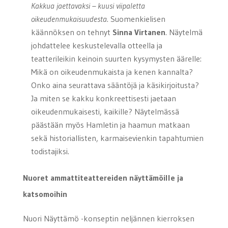
Kakkua jaettavaksi – kuusi viipaletta
oikeudenmukaisuudesta
. Suomenkielisen
käännöksen on tehnyt
Sinna Virtanen
. Näytelmä
johdattelee keskustelevalla otteella ja
teatterileikin keinoin suurten kysymysten äärelle:
Mikä on oikeudenmukaista ja kenen kannalta?
Onko aina seurattava sääntöjä ja käsikirjoitusta?
Ja miten se kakku konkreettisesti jaetaan
oikeudenmukaisesti, kaikille? Näytelmässä
päästään myös Hamletin ja haamun matkaan
sekä historiallisten, karmaisevienkin tapahtumien
todistajiksi.
Nuoret ammattiteattereiden näyttämöille ja
katsomoihin
Nuori Näyttämö -konseptin neljännen kierroksen