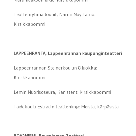
Teatteriryhmä Jounit, Narrin Näyttämö:
Kirsikkapommi
LAPPEENRANTA, Lappeenrannan kaupunginteatteri
Lappeenrannan Steinerkoulun 8.luokka:
Kirsikkapommi
Lemin Nuorisoseura, Kanisterit: Kirsikkapommi
Taidekoulu Estradin teatterilinja: Meistä, kärpäsistä
ROVANIEMI, Rovaniemen Teatteri