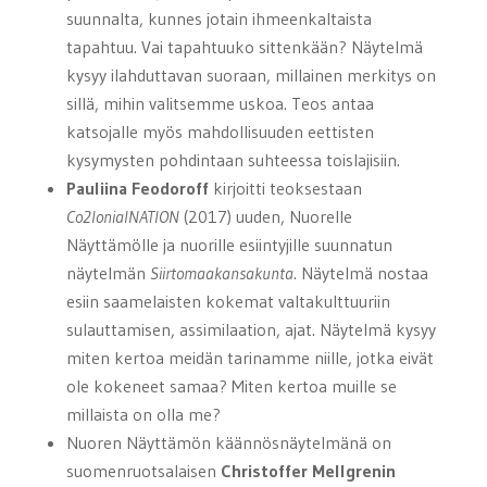
suunnalta, kunnes jotain ihmeenkaltaista
tapahtuu. Vai tapahtuuko sittenkään? Näytelmä
kysyy ilahduttavan suoraan, millainen merkitys on
sillä, mihin valitsemme uskoa. Teos antaa
katsojalle myös mahdollisuuden eettisten
kysymysten pohdintaan suhteessa toislajisiin.
Pauliina Feodoroff
kirjoitti teoksestaan
Co2lonialNATION
(2017) uuden, Nuorelle
Näyttämölle ja nuorille esiintyjille suunnatun
näytelmän
Siirtomaakansakunta
. Näytelmä nostaa
esiin saamelaisten kokemat valtakulttuuriin
sulauttamisen, assimilaation, ajat. Näytelmä kysyy
miten kertoa meidän tarinamme niille, jotka eivät
ole kokeneet samaa? Miten kertoa muille se
millaista on olla me?
Nuoren Näyttämön käännösnäytelmänä on
suomenruotsalaisen
Christoffer Mellgrenin