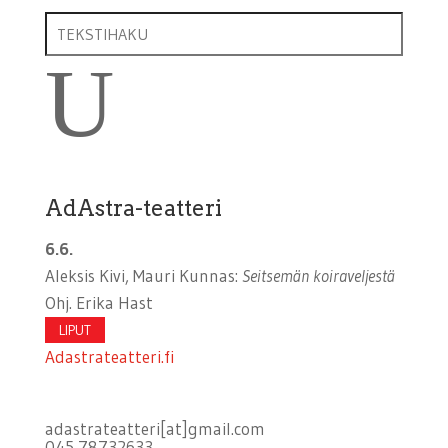
U
AdAstra-teatteri
6.6.
Aleksis Kivi, Mauri Kunnas:
Seitsemän koiraveljestä
Ohj. Erika Hast
LIPUT
Adastrateatteri.fi
adastrateatteri[at]gmail.com
045 78732633