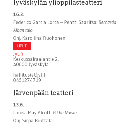
Jyväskylän ylioppilasteatteri
16.3.
Federico Garcia Lorca – Pentti Saaritsa:
Bernarda
Alban talo
Ohj. Karoliina Ruohonen
LIPUT
Jyt.fi
Keskussairaalantie 2,
40600 Jyväskylä
hallitus(at)jyt.fi
0451274719
Järvenpään teatteri
13.6.
Louisa May Alcott:
Pikku Naisia
Ohj. Sirpa Riuttala