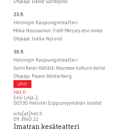
Ohjaaja: David Sandqvist
23.9.
Helsingin Kaupunginteatteri
Miika Nousiainen:
Fretti Mercury etsii onnea
Ohjaaja: Jukka Nylund
30.9.
Helsingin Kaupunginteatteri
Sami Keski-Vähälä:
Nauravan kulkurin tarina
Ohjaaja: Paavo Westerberg
LIPUT
Hkt.fi
Ensi Linja 2,
00530 Helsinki (Lippumyymälän osoite)
info[at]hkt.fi
09 3940 22
Imatran kesäteatteri