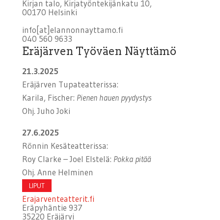
Kirjan talo, Kirjatyöntekijänkatu 10,
00170 Helsinki
info[at]elannonnayttamo.fi
040 560 9633
Eräjärven Työväen Näyttämö
21.3.2025
Eräjärven Tupateatterissa:
Karila, Fischer:
Pienen hauen pyydystys
Ohj. Juho Joki
27.6.2025
Rönnin Kesäteatterissa:
Roy Clarke – Joel Elstelä:
Pokka pitää
Ohj. Anne Helminen
LIPUT
Erajarventeatterit.fi
Eräpyhäntie 937
35220 Eräjärvi