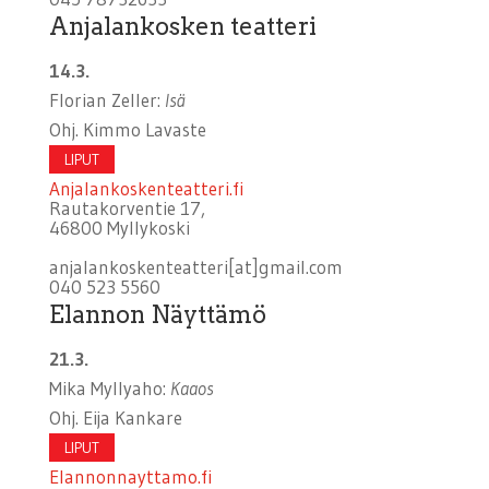
Anjalankosken teatteri
14.3.
Florian Zeller:
Isä
Ohj. Kimmo Lavaste
LIPUT
Anjalankoskenteatteri.fi
Rautakorventie 17,
46800 Myllykoski
anjalankoskenteatteri[at]gmail.com
040 523 5560
Elannon Näyttämö
21.3.
Mika Myllyaho:
Kaaos
Ohj. Eija Kankare
LIPUT
Elannonnayttamo.fi