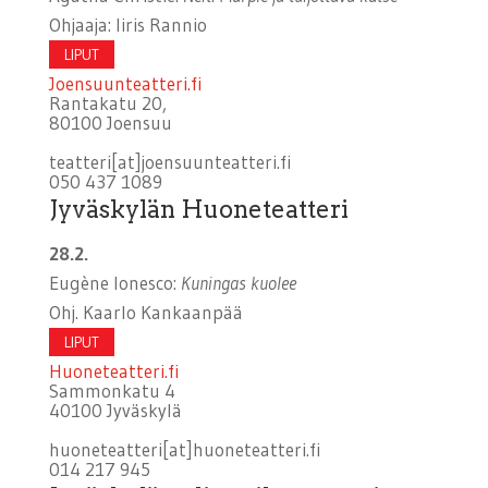
Ohjaaja: Iiris Rannio
LIPUT
Joensuunteatteri.fi
Rantakatu 20,
80100 Joensuu
teatteri[at]joensuunteatteri.fi
050 437 1089
Jyväskylän Huoneteatteri
28.2.
Eugène Ionesco:
Kuningas kuolee
Ohj. Kaarlo Kankaanpää
LIPUT
Huoneteatteri.fi
Sammonkatu 4
40100 Jyväskylä
huoneteatteri[at]huoneteatteri.fi
014 217 945