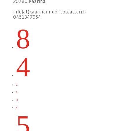
20780 Kaarina
info(at)kaarinannuorisoteatteri.fi
0451347954
8
4
1
2
3
4
5