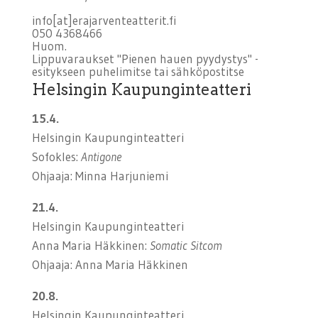
info[at]erajarventeatterit.fi
050 4368466
Huom.
Lippuvaraukset "Pienen hauen pyydystys" -
esitykseen puhelimitse tai sähköpostitse
Helsingin Kaupunginteatteri
15.4.
Helsingin Kaupunginteatteri
Sofokles:
Antigone
Ohjaaja: Minna Harjuniemi
21.4.
Helsingin Kaupunginteatteri
Anna Maria Häkkinen:
Somatic Sitcom
Ohjaaja: Anna Maria Häkkinen
20.8.
Helsingin Kaupunginteatteri