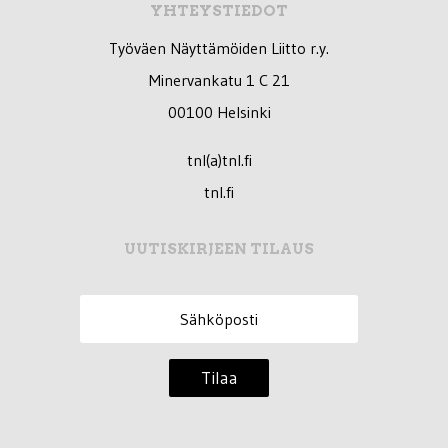
YHTEYSTIEDOT
Työväen Näyttämöiden Liitto r.y.
Minervankatu 1 C 21
00100 Helsinki
tnl(a)tnl.fi
tnl.fi
UUTISKIRJEEN TILAUS
Tilaa