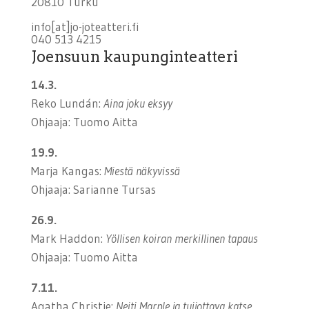
20810 Turku
info[at]jo-joteatteri.fi
040 513 4215
Joensuun kaupunginteatteri
14.3.
Reko Lundán:
Aina joku eksyy
Ohjaaja: Tuomo Aitta
19.9.
Marja Kangas:
Miestä näkyvissä
Ohjaaja: Sarianne Tursas
26.9.
Mark Haddon:
Yöllisen koiran merkillinen tapaus
Ohjaaja: Tuomo Aitta
7.11.
Agatha Christie:
Neiti Marple ja tuijottava katse