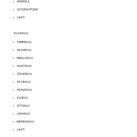
KOKKOLA
UUSIKAUPUNKI
LAHTI
KUUKAUSI
TAMMIKUU
HELMIKUU
MAALISKUU
HUHTIKUU
TOUKOKUU
KESÄKUU
HEINÄKUU
ELOKUU
SYYSKUU
LOKAKUU
MARRASKUU
LAHTI