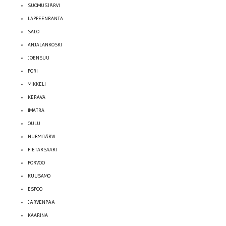
SUOMUSJÄRVI
LAPPEENRANTA
SALO
ANJALANKOSKI
JOENSUU
PORI
MIKKELI
KERAVA
IMATRA
OULU
NURMIJÄRVI
PIETARSAARI
PORVOO
KUUSAMO
ESPOO
JÄRVENPÄÄ
KAARINA