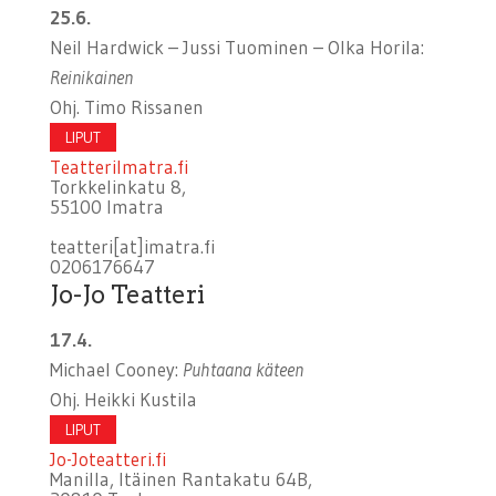
25.6.
Neil Hardwick – Jussi Tuominen – Olka Horila:
Reinikainen
Ohj. Timo Rissanen
LIPUT
TeatteriImatra.fi
Torkkelinkatu 8,
55100 Imatra
teatteri[at]imatra.fi
0206176647
Jo-Jo Teatteri
17.4.
Michael Cooney:
Puhtaana käteen
Ohj. Heikki Kustila
LIPUT
Jo-Joteatteri.fi
Manilla, Itäinen Rantakatu 64B,