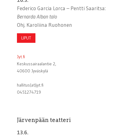
Federico Garcia Lorca – Pentti Saaritsa:
Bernarda Alban talo
Ohj. Karoliina Ruohonen
LIPUT
Jyt.fi
Keskussairaalantie 2,
40600 Jyväskylä
hallitus(at)jyt.fi
0451274719
Järvenpään teatteri
13.6.