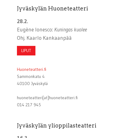
Jyväskylän Huoneteatteri
28.2.
Eugène Ionesco:
Kuningas kuolee
Ohj. Kaarlo Kankaanpää
LIPUT
Huoneteatteri.fi
Sammonkatu 4
40100 Jyväskylä
huoneteatteri[at]huoneteatteri.fi
014 217 945
Jyväskylän ylioppilasteatteri
16.3.