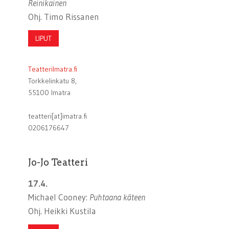
Reinikainen
Ohj. Timo Rissanen
LIPUT
TeatteriImatra.fi
Torkkelinkatu 8,
55100 Imatra
teatteri[at]imatra.fi
0206176647
Jo-Jo Teatteri
17.4.
Michael Cooney:
Puhtaana käteen
Ohj. Heikki Kustila