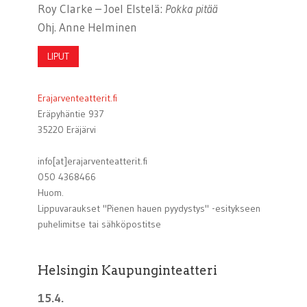
Roy Clarke – Joel Elstelä:
Pokka pitää
Ohj. Anne Helminen
LIPUT
Erajarventeatterit.fi
Eräpyhäntie 937
35220 Eräjärvi
info[at]erajarventeatterit.fi
050 4368466
Huom.
Lippuvaraukset "Pienen hauen pyydystys" -esitykseen
puhelimitse tai sähköpostitse
Helsingin Kaupunginteatteri
15.4.