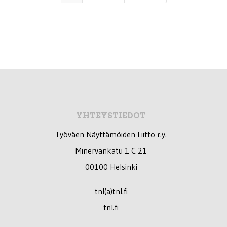
YHTEYSTIEDOT
Työväen Näyttämöiden Liitto r.y.
Minervankatu 1 C 21
00100 Helsinki
tnl(a)tnl.fi
tnl.fi