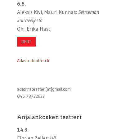
6.6.
Aleksis Kivi, Mauri Kunnas:
Seitsemän
koiraveljestä
Ohj. Erika Hast
LIPUT
Adastrateatteri.fi
adastrateatteri[at]gmail.com
045 78732633
Anjalankosken teatteri
14.3.
Florian Zeller:
Isä