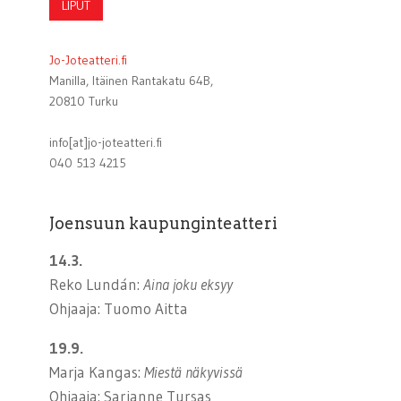
LIPUT
Jo-Joteatteri.fi
Manilla, Itäinen Rantakatu 64B,
20810 Turku
info[at]jo-joteatteri.fi
040 513 4215
Joensuun kaupunginteatteri
14.3.
Reko Lundán:
Aina joku eksyy
Ohjaaja: Tuomo Aitta
19.9.
Marja Kangas:
Miestä näkyvissä
Ohjaaja: Sarianne Tursas