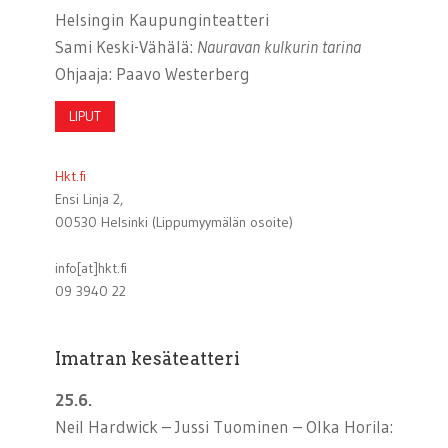
Helsingin Kaupunginteatteri
Sami Keski-Vähälä:
Nauravan kulkurin tarina
Ohjaaja: Paavo Westerberg
LIPUT
Hkt.fi
Ensi Linja 2,
00530 Helsinki (Lippumyymälän osoite)
info[at]hkt.fi
09 3940 22
Imatran kesäteatteri
25.6.
Neil Hardwick – Jussi Tuominen – Olka Horila: