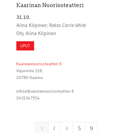
Kaarinan Nuorisoteatteri
31.10.
Alina Kilpinen:
Rakas Carrie White
Ohj. Alina Kilpinen
LIPUT
Kaarinannuorisoteatteri.fi
Viipurintie 118,
20780 Kaarina
info(at)kaarinannuorisoteatteri.fi
0451347954
5
9
1
2
3