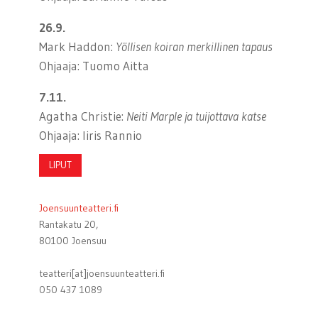
26.9.
Mark Haddon:
Yöllisen koiran merkillinen tapaus
Ohjaaja: Tuomo Aitta
7.11.
Agatha Christie:
Neiti Marple ja tuijottava katse
Ohjaaja: Iiris Rannio
LIPUT
Joensuunteatteri.fi
Rantakatu 20,
80100 Joensuu
teatteri[at]joensuunteatteri.fi
050 437 1089