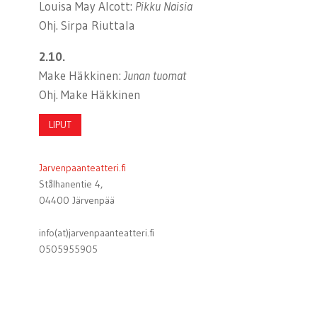
Louisa May Alcott:
Pikku Naisia
Ohj. Sirpa Riuttala
2.10.
Make Häkkinen:
Junan tuomat
Ohj. Make Häkkinen
LIPUT
Jarvenpaanteatteri.fi
Stålhanentie 4,
04400 Järvenpää
info(at)jarvenpaanteatteri.fi
0505955905