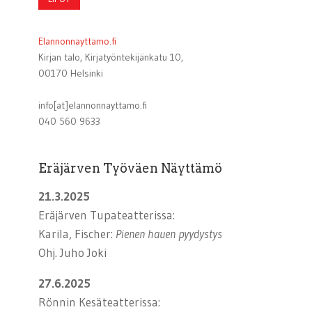
Elannonnayttamo.fi
Kirjan talo, Kirjatyöntekijänkatu 10,
00170 Helsinki
info[at]elannonnayttamo.fi
040 560 9633
Eräjärven Työväen Näyttämö
21.3.2025
Eräjärven Tupateatterissa:
Karila, Fischer:
Pienen hauen pyydystys
Ohj. Juho Joki
27.6.2025
Rönnin Kesäteatterissa: