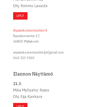
Ohj. Kimmo Lavaste
LIPUT
Anjalankoskenteatteri.fi
Rautakorventie 17,
46800 Myllykoski
anjalankoskenteatteri[at]gmail.com
040 523 5560
Elannon Näyttämö
21.3.
Mika Myllyaho:
Kaaos
Ohj. Eija Kankare
LIPUT