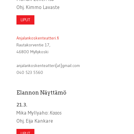
Ohj. Kimmo Lavaste
LIPUT
Anjalankoskenteatteri.fi
Rautakorventie 17,
46800 Myllykoski
anjalankoskenteatteri[at]gmail.com
040 523 5560
Elannon Näyttämö
21.3.
Mika Myllyaho:
Kaaos
Ohj. Eija Kankare
LIPUT