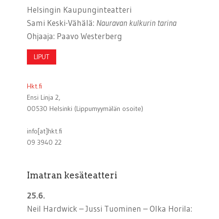
Helsingin Kaupunginteatteri
Sami Keski-Vähälä:
Nauravan kulkurin tarina
Ohjaaja: Paavo Westerberg
LIPUT
Hkt.fi
Ensi Linja 2,
00530 Helsinki (Lippumyymälän osoite)
info[at]hkt.fi
09 3940 22
Imatran kesäteatteri
25.6.
Neil Hardwick – Jussi Tuominen – Olka Horila: