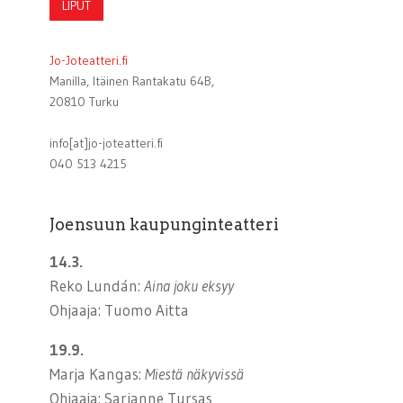
LIPUT
Jo-Joteatteri.fi
Manilla, Itäinen Rantakatu 64B,
20810 Turku
info[at]jo-joteatteri.fi
040 513 4215
Joensuun kaupunginteatteri
14.3.
Reko Lundán:
Aina joku eksyy
Ohjaaja: Tuomo Aitta
19.9.
Marja Kangas:
Miestä näkyvissä
Ohjaaja: Sarianne Tursas