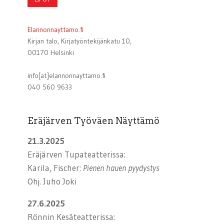
Elannonnayttamo.fi
Kirjan talo, Kirjatyöntekijänkatu 10,
00170 Helsinki
info[at]elannonnayttamo.fi
040 560 9633
Eräjärven Työväen Näyttämö
21.3.2025
Eräjärven Tupateatterissa:
Karila, Fischer:
Pienen hauen pyydystys
Ohj. Juho Joki
27.6.2025
Rönnin Kesäteatterissa: