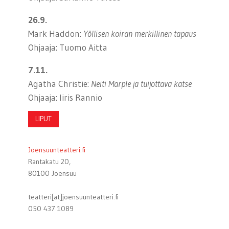
26.9.
Mark Haddon:
Yöllisen koiran merkillinen tapaus
Ohjaaja: Tuomo Aitta
7.11.
Agatha Christie:
Neiti Marple ja tuijottava katse
Ohjaaja: Iiris Rannio
LIPUT
Joensuunteatteri.fi
Rantakatu 20,
80100 Joensuu
teatteri[at]joensuunteatteri.fi
050 437 1089