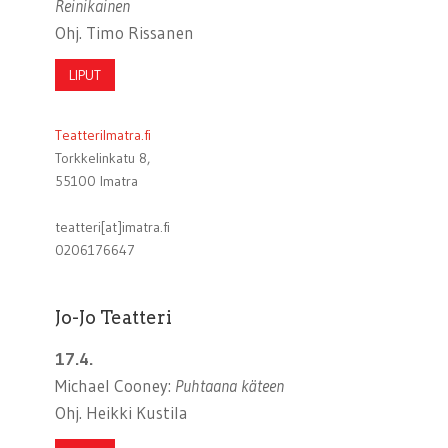
Reinikainen
Ohj. Timo Rissanen
LIPUT
TeatteriImatra.fi
Torkkelinkatu 8,
55100 Imatra
teatteri[at]imatra.fi
0206176647
Jo-Jo Teatteri
17.4.
Michael Cooney:
Puhtaana käteen
Ohj. Heikki Kustila