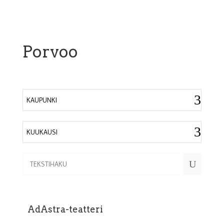
Porvoo
KAUPUNKI
KUUKAUSI
U
AdAstra-teatteri