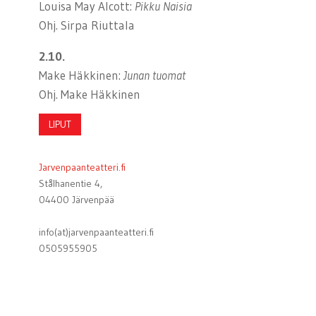
Louisa May Alcott:
Pikku Naisia
Ohj. Sirpa Riuttala
2.10.
Make Häkkinen:
Junan tuomat
Ohj. Make Häkkinen
LIPUT
Jarvenpaanteatteri.fi
Stålhanentie 4,
04400 Järvenpää
info(at)jarvenpaanteatteri.fi
0505955905