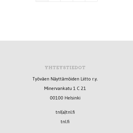
YHTEYSTIEDOT
Työväen Näyttämöiden Liitto r.y.
Minervankatu 1 C 21
00100 Helsinki
tnl(a)tnl.fi
tnl.fi