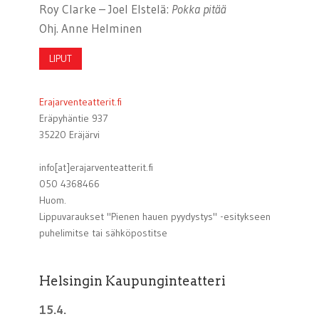
Roy Clarke – Joel Elstelä:
Pokka pitää
Ohj. Anne Helminen
LIPUT
Erajarventeatterit.fi
Eräpyhäntie 937
35220 Eräjärvi
info[at]erajarventeatterit.fi
050 4368466
Huom.
Lippuvaraukset "Pienen hauen pyydystys" -esitykseen
puhelimitse tai sähköpostitse
Helsingin Kaupunginteatteri
15.4.