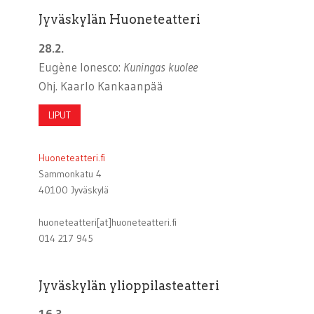
Jyväskylän Huoneteatteri
28.2.
Eugène Ionesco:
Kuningas kuolee
Ohj. Kaarlo Kankaanpää
LIPUT
Huoneteatteri.fi
Sammonkatu 4
40100 Jyväskylä
huoneteatteri[at]huoneteatteri.fi
014 217 945
Jyväskylän ylioppilasteatteri
16.3.