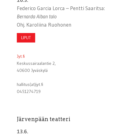
Federico Garcia Lorca – Pentti Saaritsa:
Bernarda Alban talo
Ohj. Karoliina Ruohonen
LIPUT
Jyt.fi
Keskussairaalantie 2,
40600 Jyväskylä
hallitus(at)jyt.fi
0451274719
Järvenpään teatteri
13.6.