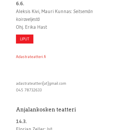
6.6.
Aleksis Kivi, Mauri Kunnas:
Seitsemän
koiraveljestä
Ohj. Erika Hast
LIPUT
Adastrateatteri.fi
adastrateatteri[at]gmail.com
045 78732633
Anjalankosken teatteri
14.3.
Florian Zeller:
Isä