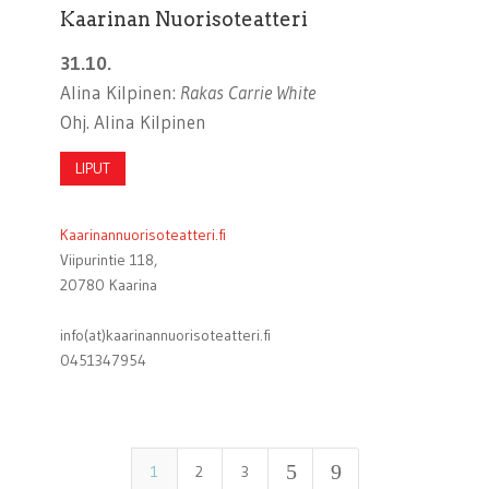
Kaarinan Nuorisoteatteri
31.10.
Alina Kilpinen:
Rakas Carrie White
Ohj. Alina Kilpinen
LIPUT
Kaarinannuorisoteatteri.fi
Viipurintie 118,
20780 Kaarina
info(at)kaarinannuorisoteatteri.fi
0451347954
5
9
1
2
3