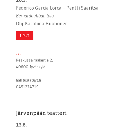
Federico Garcia Lorca – Pentti Saaritsa:
Bernarda Alban talo
Ohj. Karoliina Ruohonen
LIPUT
Jyt.fi
Keskussairaalantie 2,
40600 Jyväskylä
hallitus(at)jyt.fi
0451274719
Järvenpään teatteri
13.6.