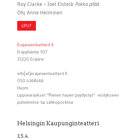
Roy Clarke – Joel Elstelä:
Pokka pitää
Ohj. Anne Helminen
LIPUT
Erajarventeatterit.fi
Eräpyhäntie 937
35220 Eräjärvi
info[at]erajarventeatterit.fi
050 4368466
Huom.
Lippuvaraukset "Pienen hauen pyydystys" -esitykseen
puhelimitse tai sähköpostitse
Helsingin Kaupunginteatteri
15.4.