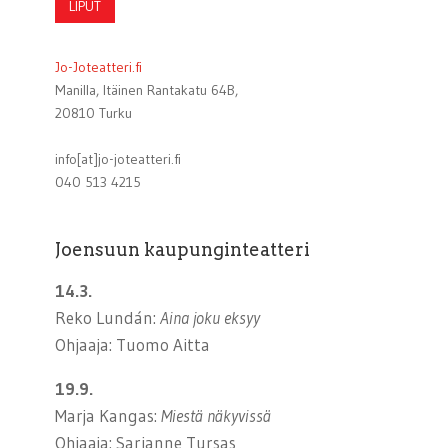
LIPUT
Jo-Joteatteri.fi
Manilla, Itäinen Rantakatu 64B,
20810 Turku
info[at]jo-joteatteri.fi
040 513 4215
Joensuun kaupunginteatteri
14.3.
Reko Lundán:
Aina joku eksyy
Ohjaaja: Tuomo Aitta
19.9.
Marja Kangas:
Miestä näkyvissä
Ohjaaja: Sarianne Tursas