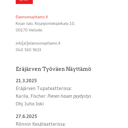
Elannonnayttamo.fi
Kirjan talo, Kirjatyöntekijänkatu 10,
00170 Helsinki
info[at]elannonnayttamo.fi
040 560 9633
Eräjärven Työväen Näyttämö
21.3.2025
Eräjärven Tupateatterissa:
Karila, Fischer:
Pienen hauen pyydystys
Ohj. Juho Joki
27.6.2025
Rönnin Kesäteatterissa: