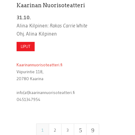
Kaarinan Nuorisoteatteri
31.10.
Alina Kilpinen:
Rakas Carrie White
Ohj. Alina Kilpinen
LIPUT
Kaarinannuorisoteatteri.fi
Viipurintie 118,
20780 Kaarina
info(at)kaarinannuorisoteatteri.fi
0451347954
5
9
1
2
3