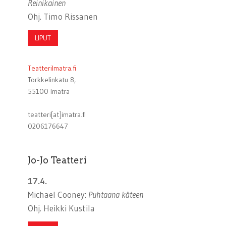
Reinikainen
Ohj. Timo Rissanen
LIPUT
TeatteriImatra.fi
Torkkelinkatu 8,
55100 Imatra
teatteri[at]imatra.fi
0206176647
Jo-Jo Teatteri
17.4.
Michael Cooney:
Puhtaana käteen
Ohj. Heikki Kustila