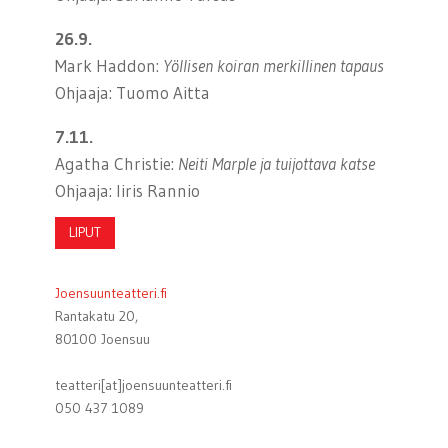
26.9.
Mark Haddon:
Yöllisen koiran merkillinen tapaus
Ohjaaja: Tuomo Aitta
7.11.
Agatha Christie:
Neiti Marple ja tuijottava katse
Ohjaaja: Iiris Rannio
LIPUT
Joensuunteatteri.fi
Rantakatu 20,
80100 Joensuu
teatteri[at]joensuunteatteri.fi
050 437 1089