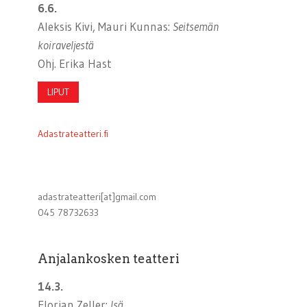
6.6.
Aleksis Kivi, Mauri Kunnas:
Seitsemän
koiraveljestä
Ohj. Erika Hast
LIPUT
Adastrateatteri.fi
adastrateatteri[at]gmail.com
045 78732633
Anjalankosken teatteri
14.3.
Florian Zeller:
Isä