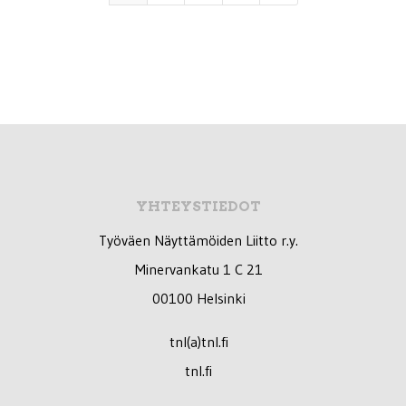
YHTEYSTIEDOT
Työväen Näyttämöiden Liitto r.y.
Minervankatu 1 C 21
00100 Helsinki
tnl(a)tnl.fi
tnl.fi