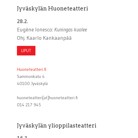
Jyväskylän Huoneteatteri
28.2.
Eugène Ionesco:
Kuningas kuolee
Ohj. Kaarlo Kankaanpää
LIPUT
Huoneteatteri.fi
Sammonkatu 4
40100 Jyväskylä
huoneteatteri[at]huoneteatteri.fi
014 217 945
Jyväskylän ylioppilasteatteri
16.3.