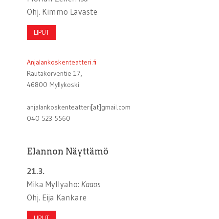
Ohj. Kimmo Lavaste
LIPUT
Anjalankoskenteatteri.fi
Rautakorventie 17,
46800 Myllykoski
anjalankoskenteatteri[at]gmail.com
040 523 5560
Elannon Näyttämö
21.3.
Mika Myllyaho:
Kaaos
Ohj. Eija Kankare
LIPUT