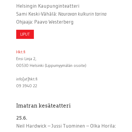
Helsingin Kaupunginteatteri
Sami Keski-Vähälä:
Nauravan kulkurin tarina
Ohjaaja: Paavo Westerberg
LIPUT
Hkt.fi
Ensi Linja 2,
00530 Helsinki (Lippumyymälän osoite)
info[at]hkt.fi
09 3940 22
Imatran kesäteatteri
25.6.
Neil Hardwick – Jussi Tuominen – Olka Horila: