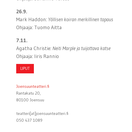
26.9.
Mark Haddon:
Yöllisen koiran merkillinen tapaus
Ohjaaja: Tuomo Aitta
7.11.
Agatha Christie:
Neiti Marple ja tuijottava katse
Ohjaaja: Iiris Rannio
LIPUT
Joensuunteatteri.fi
Rantakatu 20,
80100 Joensuu
teatteri[at]joensuunteatteri.fi
050 437 1089