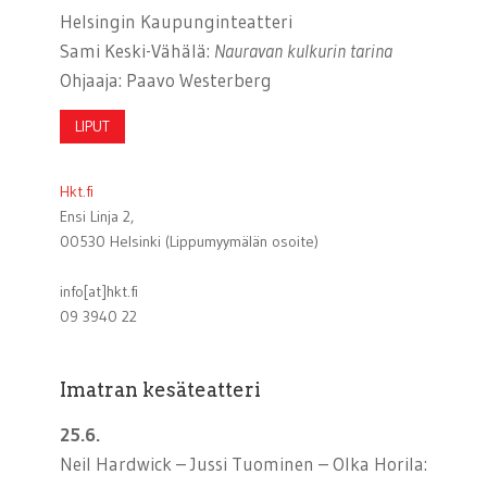
Helsingin Kaupunginteatteri
Sami Keski-Vähälä:
Nauravan kulkurin tarina
Ohjaaja: Paavo Westerberg
LIPUT
Hkt.fi
Ensi Linja 2,
00530 Helsinki (Lippumyymälän osoite)
info[at]hkt.fi
09 3940 22
Imatran kesäteatteri
25.6.
Neil Hardwick – Jussi Tuominen – Olka Horila: