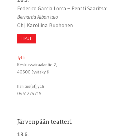
Federico Garcia Lorca – Pentti Saaritsa:
Bernarda Alban talo
Ohj. Karoliina Ruohonen
LIPUT
Jyt.fi
Keskussairaalantie 2,
40600 Jyväskylä
hallitus(at)jyt.fi
0451274719
Järvenpään teatteri
13.6.