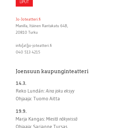
LIPUT
Jo-Joteatteri.fi
Manilla, Itäinen Rantakatu 64B,
20810 Turku
info[at]jo-joteatteri.fi
040 513 4215
Joensuun kaupunginteatteri
14.3.
Reko Lundán:
Aina joku eksyy
Ohjaaja: Tuomo Aitta
19.9.
Marja Kangas:
Miestä näkyvissä
Ohjaaja: Sarianne Tursas