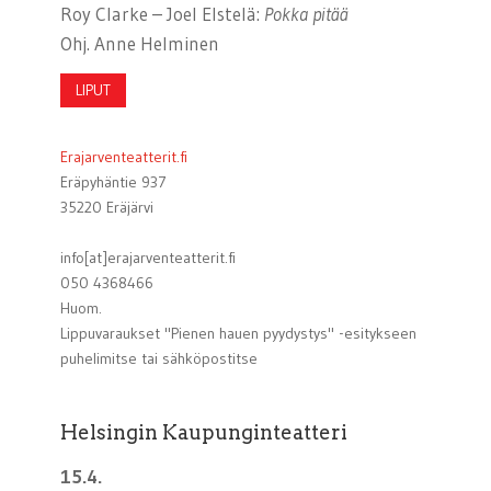
Roy Clarke – Joel Elstelä:
Pokka pitää
Ohj. Anne Helminen
LIPUT
Erajarventeatterit.fi
Eräpyhäntie 937
35220 Eräjärvi
info[at]erajarventeatterit.fi
050 4368466
Huom.
Lippuvaraukset "Pienen hauen pyydystys" -esitykseen
puhelimitse tai sähköpostitse
Helsingin Kaupunginteatteri
15.4.