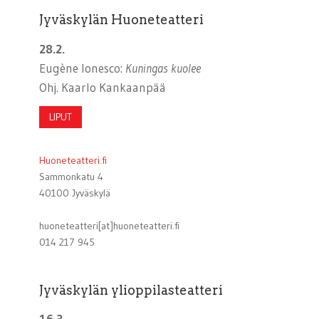
Jyväskylän Huoneteatteri
28.2.
Eugène Ionesco:
Kuningas kuolee
Ohj. Kaarlo Kankaanpää
LIPUT
Huoneteatteri.fi
Sammonkatu 4
40100 Jyväskylä
huoneteatteri[at]huoneteatteri.fi
014 217 945
Jyväskylän ylioppilasteatteri
16.3.