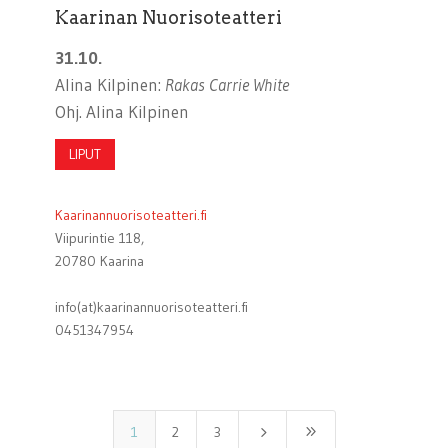
Kaarinan Nuorisoteatteri
31.10.
Alina Kilpinen:
Rakas Carrie White
Ohj. Alina Kilpinen
LIPUT
Kaarinannuorisoteatteri.fi
Viipurintie 118,
20780 Kaarina
info(at)kaarinannuorisoteatteri.fi
0451347954
5
9
1
2
3