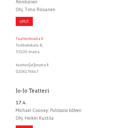
Reinikainen
Ohj. Timo Rissanen
LIPUT
TeatteriImatra.fi
Torkkelinkatu 8,
55100 Imatra
teatteri[at]imatra.fi
0206176647
Jo-Jo Teatteri
17.4.
Michael Cooney:
Puhtaana käteen
Ohj. Heikki Kustila