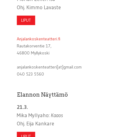
Ohj. Kimmo Lavaste
LIPUT
Anjalankoskenteatteri.fi
Rautakorventie 17,
46800 Myllykoski
anjalankoskenteatteri[at]gmail.com
040 523 5560
Elannon Näyttämö
21.3.
Mika Myllyaho:
Kaaos
Ohj. Eija Kankare
LIPUT