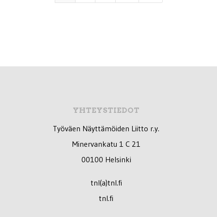
YHTEYSTIEDOT
Työväen Näyttämöiden Liitto r.y.
Minervankatu 1 C 21
00100 Helsinki
tnl(a)tnl.fi
tnl.fi