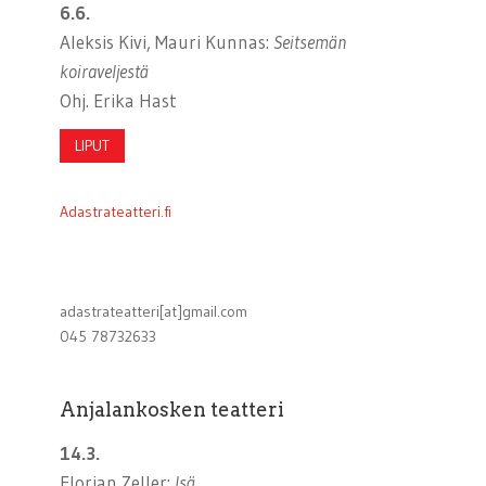
6.6.
Aleksis Kivi, Mauri Kunnas:
Seitsemän
koiraveljestä
Ohj. Erika Hast
LIPUT
Adastrateatteri.fi
adastrateatteri[at]gmail.com
045 78732633
Anjalankosken teatteri
14.3.
Florian Zeller:
Isä