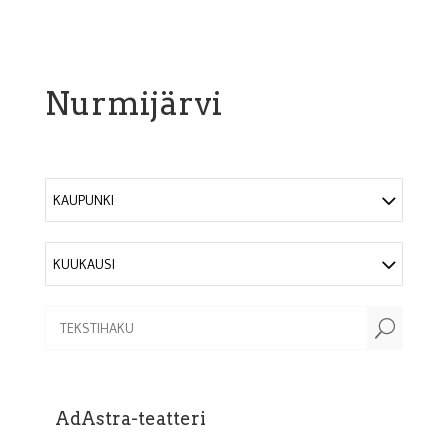
Nurmijärvi
KAUPUNKI
KUUKAUSI
U
AdAstra-teatteri