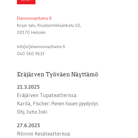
Elannonnayttamo.fi
Kirjan talo, Kirjatyöntekijänkatu 10,
00170 Helsinki
info[at]elannonnayttamo.fi
040 560 9633
Eräjärven Työväen Näyttämö
21.3.2025
Eräjärven Tupateatterissa:
Karila, Fischer:
Pienen hauen pyydystys
Ohj. Juho Joki
27.6.2025
Rönnin Kesäteatterissa: