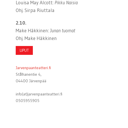
Louisa May Alcott:
Pikku Naisia
Ohj. Sirpa Riuttala
2.10.
Make Häkkinen:
Junan tuomat
Ohj. Make Häkkinen
LIPUT
Jarvenpaanteatteri.fi
Stålhanentie 4,
04400 Järvenpää
info(at)jarvenpaanteatteri.fi
0505955905