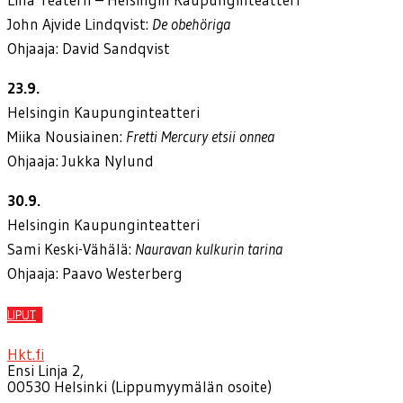
John Ajvide Lindqvist:
De obehöriga
Ohjaaja: David Sandqvist
23.9.
Helsingin Kaupunginteatteri
Miika Nousiainen:
Fretti Mercury etsii onnea
Ohjaaja: Jukka Nylund
30.9.
Helsingin Kaupunginteatteri
Sami Keski-Vähälä:
Nauravan kulkurin tarina
Ohjaaja: Paavo Westerberg
LIPUT
Hkt.fi
Ensi Linja 2,
00530 Helsinki (Lippumyymälän osoite)