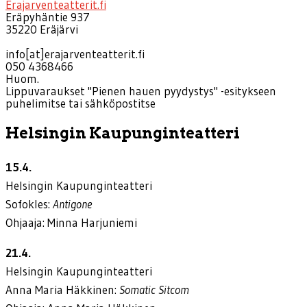
Erajarventeatterit.fi
Eräpyhäntie 937
35220 Eräjärvi
info[at]erajarventeatterit.fi
050 4368466
Huom.
Lippuvaraukset "Pienen hauen pyydystys" -esitykseen
puhelimitse tai sähköpostitse
Helsingin Kaupunginteatteri
15.4.
Helsingin Kaupunginteatteri
Sofokles:
Antigone
Ohjaaja: Minna Harjuniemi
21.4.
Helsingin Kaupunginteatteri
Anna Maria Häkkinen:
Somatic Sitcom