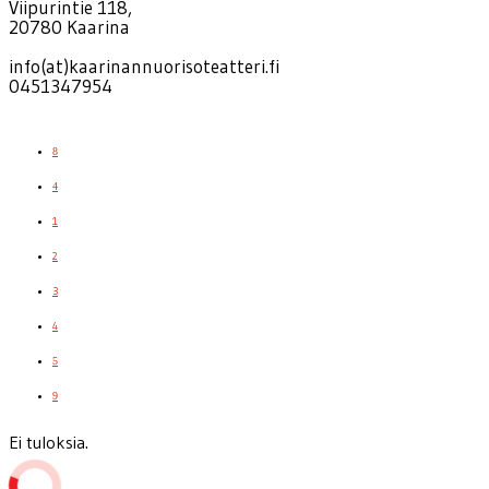
Viipurintie 118,
20780 Kaarina
info(at)kaarinannuorisoteatteri.fi
0451347954
8
4
1
2
3
4
5
9
Ei tuloksia.