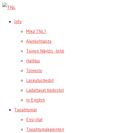
Info
Mikä TNL?
Ajankohtaista
Toinen Näytös -lehti
Hallitus
Toimisto
Laskutustiedot
Ladattavat tiedostot
In English
Tapahtumat
Ensi-illat
Tapahtumakalenteri