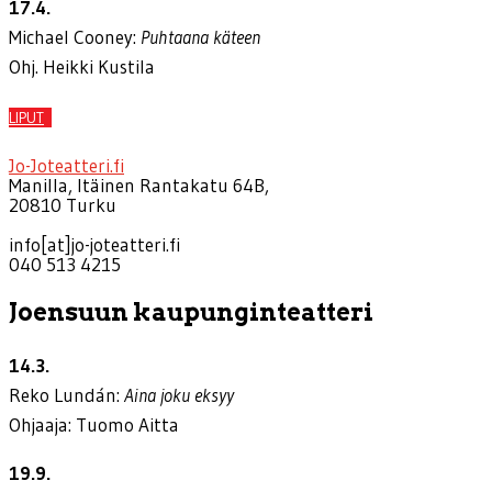
17.4.
Michael Cooney:
Puhtaana käteen
Ohj. Heikki Kustila
LIPUT
Jo-Joteatteri.fi
Manilla, Itäinen Rantakatu 64B,
20810 Turku
info[at]jo-joteatteri.fi
040 513 4215
Joensuun kaupunginteatteri
14.3.
Reko Lundán:
Aina joku eksyy
Ohjaaja: Tuomo Aitta
19.9.