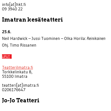
info[at]hkt.fi
09 3940 22
Imatran kesäteatteri
25.6.
Neil Hardwick – Jussi Tuominen – Olka Horila:
Reinikainen
Ohj. Timo Rissanen
LIPUT
TeatteriImatra.fi
Torkkelinkatu 8,
55100 Imatra
teatteri[at]imatra.fi
0206176647
Jo-Jo Teatteri