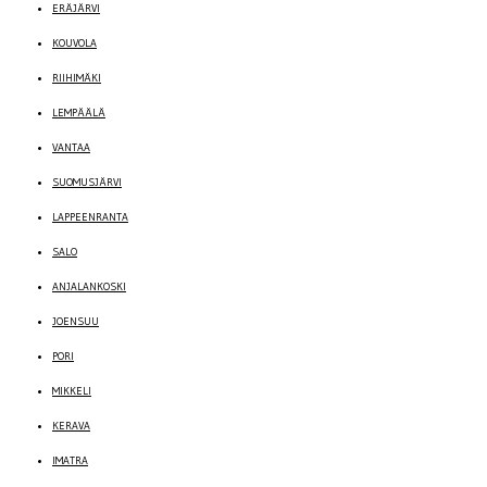
ERÄJÄRVI
KOUVOLA
RIIHIMÄKI
LEMPÄÄLÄ
VANTAA
SUOMUSJÄRVI
LAPPEENRANTA
SALO
ANJALANKOSKI
JOENSUU
PORI
MIKKELI
KERAVA
IMATRA