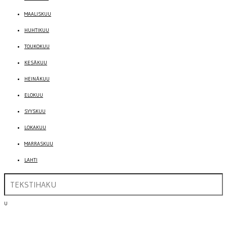
MAALISKUU
HUHTIKUU
TOUKOKUU
KESÄKUU
HEINÄKUU
ELOKUU
SYYSKUU
LOKAKUU
MARRASKUU
LAHTI
U