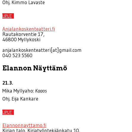
Ohj. Kimmo Lavaste
LIPUT
Anjalankoskenteatteri.fi
Rautakorventie 17,
46800 Myllykoski
anjalankoskenteatteri[at]gmail.com
040 523 5560
Elannon Näyttämö
21.3.
Mika Myllyaho:
Kaaos
Ohj. Eija Kankare
LIPUT
Elannonnayttamo.fi
Kirjan talo, Kirjatyöntekijänkatu 10,