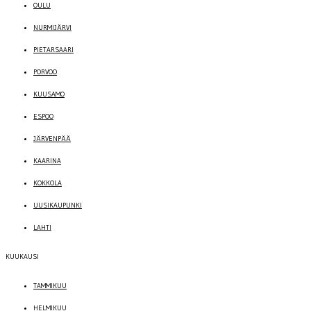
OULU
NURMIJÄRVI
PIETARSAARI
PORVOO
KUUSAMO
ESPOO
JÄRVENPÄÄ
KAARINA
KOKKOLA
UUSIKAUPUNKI
LAHTI
KUUKAUSI
TAMMIKUU
HELMIKUU