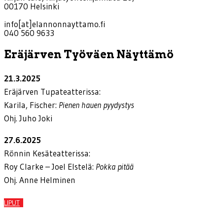
00170 Helsinki
info[at]elannonnayttamo.fi
040 560 9633
Eräjärven Työväen Näyttämö
21.3.2025
Eräjärven Tupateatterissa:
Karila, Fischer:
Pienen hauen pyydystys
Ohj. Juho Joki
27.6.2025
Rönnin Kesäteatterissa:
Roy Clarke – Joel Elstelä:
Pokka pitää
Ohj. Anne Helminen
LIPUT