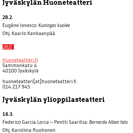
Jyväskylän Huoneteatteri
28.2.
Eugène Ionesco:
Kuningas kuolee
Ohj. Kaarlo Kankaanpää
LIPUT
Huoneteatteri.fi
Sammonkatu 4
40100 Jyväskylä
huoneteatteri[at]huoneteatteri.fi
014 217 945
Jyväskylän ylioppilasteatteri
16.3.
Federico Garcia Lorca – Pentti Saaritsa:
Bernarda Alban talo
Ohj. Karoliina Ruohonen