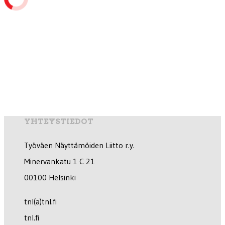
YHTEYSTIEDOT
Työväen Näyttämöiden Liitto r.y.
Minervankatu 1 C 21
00100 Helsinki
tnl(a)tnl.fi
tnl.fi