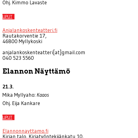
Ohj. Kimmo Lavaste
LIPUT
Anjalankoskenteatteri.fi
Rautakorventie 17,
46800 Myllykoski
anjalankoskenteatteri[at]gmail.com
040 523 5560
Elannon Näyttämö
21.3.
Mika Myllyaho:
Kaaos
Ohj. Eija Kankare
LIPUT
Elannonnayttamo.fi
Kirjan talo, Kirjatyöntekijänkatu 10,