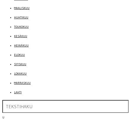
MAALISKUU
HUHTIKUU
TOUKOKUU
KESÄKUU
HEINÄKUU
ELOKUU
SYYSKUU
LOKAKUU
MARRASKUU
LAHTI
U