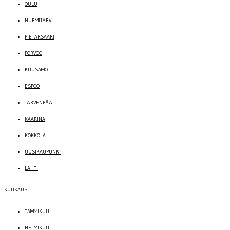
OULU
NURMIJÄRVI
PIETARSAARI
PORVOO
KUUSAMO
ESPOO
JÄRVENPÄÄ
KAARINA
KOKKOLA
UUSIKAUPUNKI
LAHTI
KUUKAUSI
TAMMIKUU
HELMIKUU