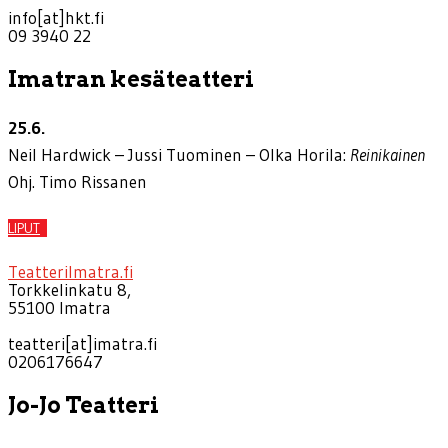
info[at]hkt.fi
09 3940 22
Imatran kesäteatteri
25.6.
Neil Hardwick – Jussi Tuominen – Olka Horila:
Reinikainen
Ohj. Timo Rissanen
LIPUT
TeatteriImatra.fi
Torkkelinkatu 8,
55100 Imatra
teatteri[at]imatra.fi
0206176647
Jo-Jo Teatteri