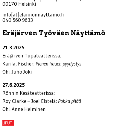
00170 Helsinki
info[at]elannonnayttamo.fi
040 560 9633
Eräjärven Työväen Näyttämö
21.3.2025
Eräjärven Tupateatterissa:
Karila, Fischer:
Pienen hauen pyydystys
Ohj. Juho Joki
27.6.2025
Rönnin Kesäteatterissa:
Roy Clarke – Joel Elstelä:
Pokka pitää
Ohj. Anne Helminen
LIPUT