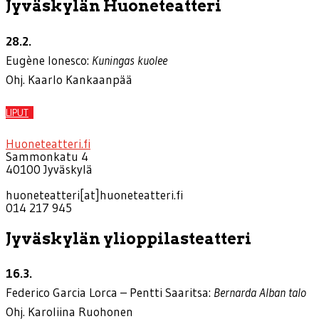
Jyväskylän Huoneteatteri
28.2.
Eugène Ionesco:
Kuningas kuolee
Ohj. Kaarlo Kankaanpää
LIPUT
Huoneteatteri.fi
Sammonkatu 4
40100 Jyväskylä
huoneteatteri[at]huoneteatteri.fi
014 217 945
Jyväskylän ylioppilasteatteri
16.3.
Federico Garcia Lorca – Pentti Saaritsa:
Bernarda Alban talo
Ohj. Karoliina Ruohonen