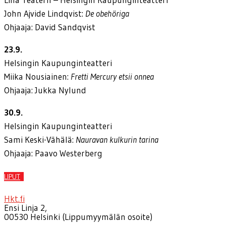
John Ajvide Lindqvist:
De obehöriga
Ohjaaja: David Sandqvist
23.9.
Helsingin Kaupunginteatteri
Miika Nousiainen:
Fretti Mercury etsii onnea
Ohjaaja: Jukka Nylund
30.9.
Helsingin Kaupunginteatteri
Sami Keski-Vähälä:
Nauravan kulkurin tarina
Ohjaaja: Paavo Westerberg
LIPUT
Hkt.fi
Ensi Linja 2,
00530 Helsinki (Lippumyymälän osoite)