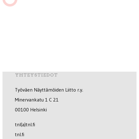
YHTEYSTIEDOT
Työväen Näyttämöiden Liitto r.y.
Minervankatu 1 C 21
00100 Helsinki
tnl(a)tnl.fi
tnl.fi