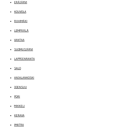
ERÄJÄRVI
KOUVOLA
RIIHIMÄKI
LEMPÄÄLÄ
VANTAA
SUOMUSJÄRVI
LAPPEENRANTA
SALO
ANJALANKOSKI
JOENSUU
PORI
MIKKELI
KERAVA
IMATRA