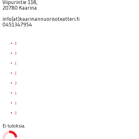
Viipurintie 118,
20780 Kaarina
info(at)kaarinannuorisoteatteri.fi
0451347954
8
4
1
2
3
4
5
9
Ei tuloksia.