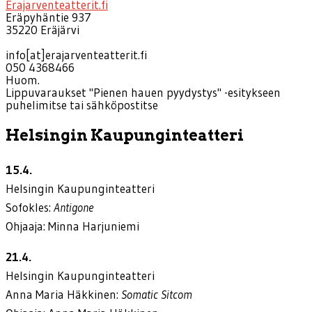
Erajarventeatterit.fi
Eräpyhäntie 937
35220 Eräjärvi
info[at]erajarventeatterit.fi
050 4368466
Huom.
Lippuvaraukset "Pienen hauen pyydystys" -esitykseen
puhelimitse tai sähköpostitse
Helsingin Kaupunginteatteri
15.4.
Helsingin Kaupunginteatteri
Sofokles:
Antigone
Ohjaaja: Minna Harjuniemi
21.4.
Helsingin Kaupunginteatteri
Anna Maria Häkkinen:
Somatic Sitcom