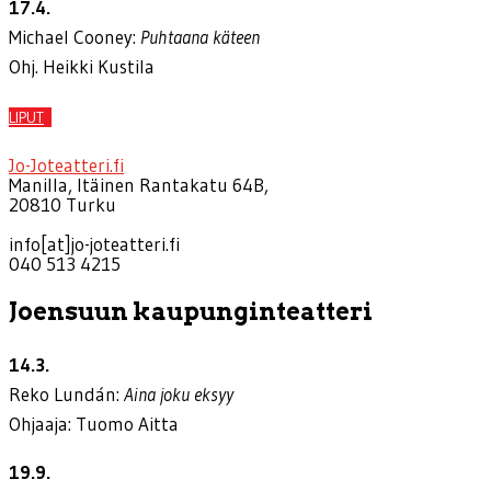
17.4.
Michael Cooney:
Puhtaana käteen
Ohj. Heikki Kustila
LIPUT
Jo-Joteatteri.fi
Manilla, Itäinen Rantakatu 64B,
20810 Turku
info[at]jo-joteatteri.fi
040 513 4215
Joensuun kaupunginteatteri
14.3.
Reko Lundán:
Aina joku eksyy
Ohjaaja: Tuomo Aitta
19.9.