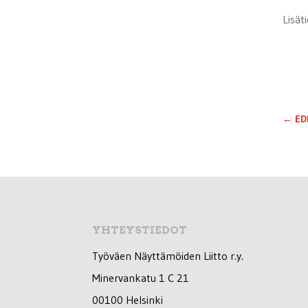
Lisät
←
ED
YHTEYSTIEDOT
Työväen Näyttämöiden Liitto r.y.
Minervankatu 1 C 21
00100 Helsinki