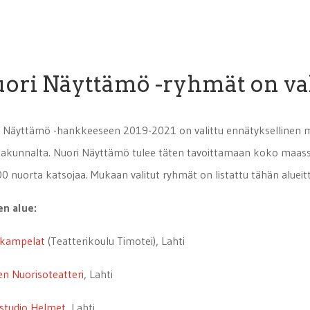
ori Näyttämö -ryhmät on val
 Näyttämö -hankkeeseen 2019-2021 on valittu ennätyksellinen m
akunnalta. Nuori Näyttämö tulee täten tavoittamaan koko maassa 
0 nuorta katsojaa. Mukaan valitut ryhmät on listattu tähän alueitt
en alue:
akampelat
(Teatterikoulu Timotei), Lahti
n Nuorisoteatteri
, Lahti
studio Helmet
, Lahti