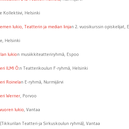
 Kollektiivi, Helsinki
emen lukio, Teatterin ja median linja
n 2. vuosikurssin opiskelijat,
e, Helsinki
lan lukio
n musiikkiteatteriryhmä, Espoo
eri ILMI Ö
:n Teatterikoulun F-ryhmä, Helsinki
eri Roinela
n E-ryhmä, Nurmijärvi
eri Werner
, Porvoo
vuoren lukio
, Vantaa
(Tikkurilan Teatteri-ja Sirkuskoulun ryhmä), Vantaa