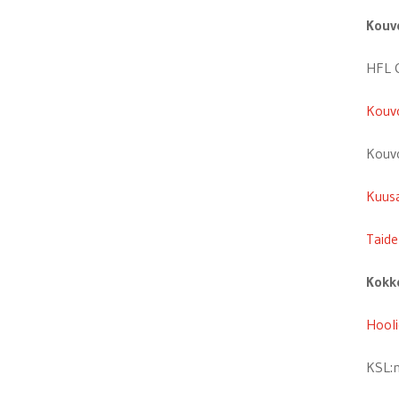
Kouv
HFL 
Kouvo
Kouvo
Kuus
Taide
Kokk
Hool
KSL: