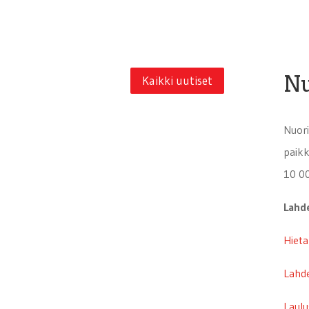
Nu
Kaikki uutiset
Nuori
paikk
10 00
Lahd
Hiet
Lahde
Laulu