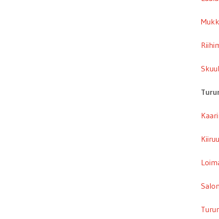
Mukk
Riihi
Skuu
Turu
Kaari
Kiiru
Loima
Salon
Turun