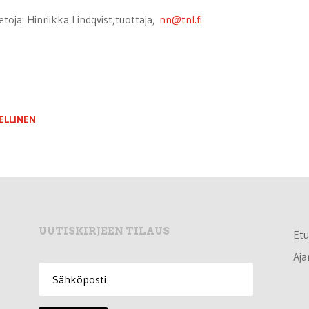
ietoja: Hinriikka Lindqvist,tuottaja,
nn@tnl.fi
ELLINEN
UUTISKIRJEEN TILAUS
Etu
Aja