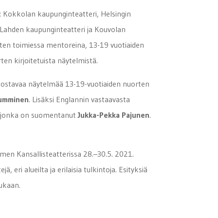
: Kokkolan kaupunginteatteri, Helsingin
 Lahden kaupunginteatteri ja Kouvolan
sten toimiessa mentoreina, 13-19 vuotiaiden
en kirjoitetuista näytelmistä.
nnostavaa näytelmää 13-19-vuotiaiden nuorten
Numminen
. Lisäksi Englannin vastaavasta
, jonka on suomentanut
Jukka-Pekka Pajunen
.
en Kansallisteatterissa 28.–30.5. 2021.
eri alueilta ja erilaisia tulkintoja. Esityksiä
mukaan.