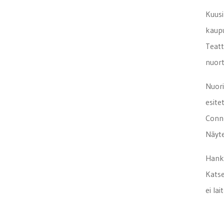
Kuusi
kaupu
Teatt
nuort
Nuori
esite
Conn
Näyt
Hanke
Katse
ei la