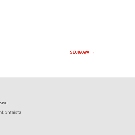
SEURAAVA
→
sivu
nkohtaista