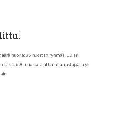
ittu!
äärä nuoria: 36 nuorten ryhmää, 19 eri
lähes 600 nuorta teatterinharrastajaa ja yli
ain: