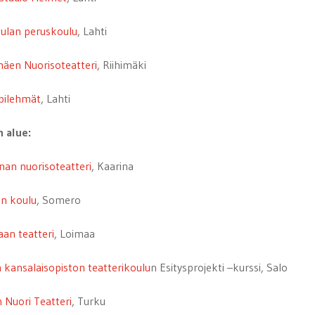
ulan peruskoulu
, Lahti
mäen Nuorisoteatteri
, Riihimäki
bilehmät
, Lahti
n alue:
nan nuorisoteatteri
, Kaarina
un koulu
, Somero
an teatteri
, Loimaa
 kansalaisopiston teatterikoulu
n Esitysprojekti –kurssi, Salo
 Nuori Teatteri
, Turku