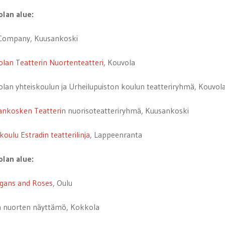
olan alue:
Company, Kuusankoski
lan Teatterin Nuortenteatteri
, Kouvola
lan yhteiskoulun ja Urheilupuiston koulun teatteriryhmä, Kouvol
ankosken Teatteri
n nuorisoteatteriryhmä, Kuusankoski
koulu Estradin teatterilinja
, Lappeenranta
olan alue:
igans and Roses
, Oulu
n nuorten näyttämö, Kokkola