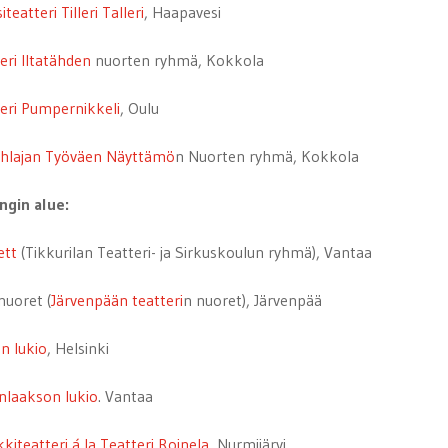
teatteri Tilleri Talleri
, Haapavesi
eri Iltatähden
nuorten ryhmä, Kokkola
eri Pumpernikkeli
, Oulu
ihlajan Työväen Näyttämö
n Nuorten ryhmä, Kokkola
ngin alue:
ett
(Tikkurilan Teatteri- ja Sirkuskoulun ryhmä), Vantaa
nuoret (
Järvenpään teatteri
n nuoret), Järvenpää
on lukio
, Helsinki
nlaakson lukio
. Vantaa
kkiteatteri á la Teatteri Roinela
, Nurmijärvi