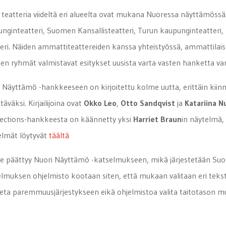
 teatteria viideltä eri alueelta ovat mukana Nuoressa näyttämössä
nginteatteri, Suomen Kansallisteatteri, Turun kaupunginteatteri,
eri. Näiden ammattiteattereiden kanssa yhteistyössä, ammattilai
en ryhmät valmistavat esitykset uusista varta vasten hanketta vart
 Näyttämö -hankkeeseen on kirjoitettu kolme uutta, erittäin kii
ttäväksi. Kirjailijoina ovat
Okko Leo
,
Otto Sandqvist
ja
Katariina 
ections-hankkeesta on käännetty yksi
Harriet Braun
in näytelmä
elmät löytyvät
täältä
 päättyy Nuori Näyttämö -katselmukseen, mikä järjestetään Suom
lmuksen ohjelmisto kootaan siten, että mukaan valitaan eri tekstejä, 
iteta paremmuusjärjestykseen eikä ohjelmistoa valita taitotason 