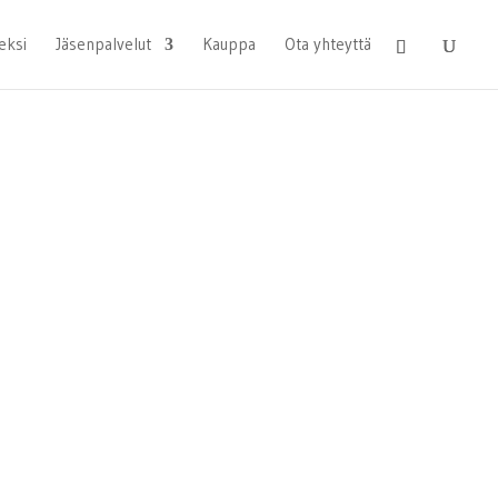
eksi
Jäsenpalvelut
Kauppa
Ota yhteyttä