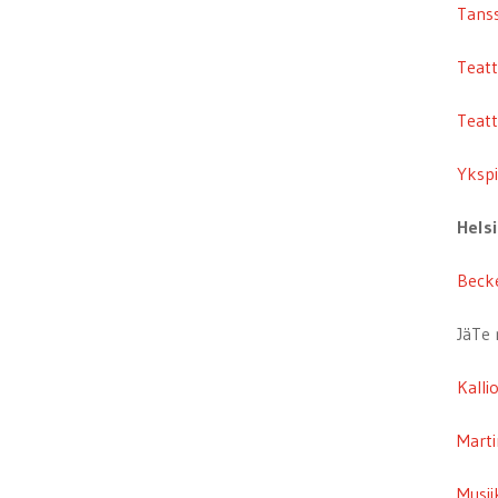
Tanssi
Teatt
Teatt
Yksp
Helsi
Beck
JäTe 
Kalli
Marti
Musii