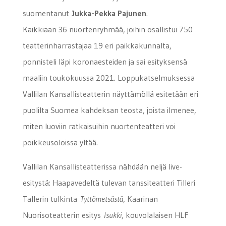
suomentanut
Jukka-Pekka Pajunen
.
Kaikkiaan 36 nuortenryhmää, joihin osallistui 750
teatterinharrastajaa 19 eri paikkakunnalta,
ponnisteli läpi koronaesteiden ja sai esityksensä
maaliin toukokuussa 2021. Loppukatselmuksessa
Vallilan Kansallisteatterin näyttämöllä esitetään eri
puolilta Suomea kahdeksan teosta, joista ilmenee,
miten luoviin ratkaisuihin nuortenteatteri voi
poikkeusoloissa yltää.
Vallilan Kansallisteatterissa nähdään neljä live-
esitystä: Haapavedeltä tulevan tanssiteatteri Tilleri
Tallerin tulkinta
Tyttömetsästä
, Kaarinan
Nuorisoteatterin esitys
Isukki
, kouvolalaisen HLF