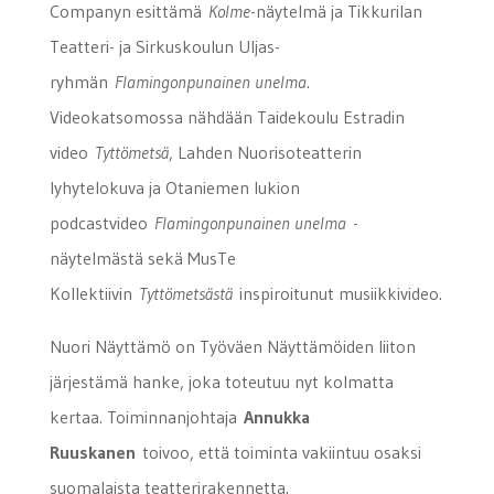
Companyn esittämä
Kolme
-näytelmä ja Tikkurilan
Teatteri- ja Sirkuskoulun Uljas-
ryhmän
Flamingonpunainen unelma
.
Videokatsomossa nähdään Taidekoulu Estradin
video
Tyttömetsä
, Lahden Nuorisoteatterin
lyhytelokuva ja Otaniemen lukion
podcastvideo
Flamingonpunainen unelma
-
näytelmästä sekä MusTe
Kollektiivin
Tyttömetsästä
inspiroitunut musiikkivideo.
Nuori Näyttämö on Työväen Näyttämöiden liiton
järjestämä hanke, joka toteutuu nyt kolmatta
kertaa. Toiminnanjohtaja
Annukka
Ruuskanen
toivoo, että toiminta vakiintuu osaksi
suomalaista teatterirakennetta.