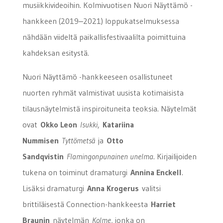
musiikkivideoihin. Kolmivuotisen Nuori Näyttämö -
hankkeen (2019‒2021) loppukatselmuksessa
nähdään viideltä paikallisfestivaalilta poimittuina
kahdeksan esitystä.
Nuori Näyttämö -hankkeeseen osallistuneet
nuorten ryhmät valmistivat uusista kotimaisista
tilausnäytelmistä inspiroituneita teoksia. Näytelmät
ovat
Okko Leon
Isukki
,
Katariina
Nummisen
Tyttömetsä
ja
Otto
Sandqvistin
Flamingonpunainen unelma
. Kirjailijoiden
tukena on toiminut dramaturgi
Annina Enckell
.
Lisäksi dramaturgi
Anna Krogerus
valitsi
brittiläisestä Connection-hankkeesta
Harriet
Braunin
näytelmän
Kolme
, jonka on