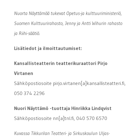
Nuorta Näyttämöä tukevat Opetus-ja kulttuuriministeriö,
Suomen Kulttuurirahasto, Jenny ja Antti Wihurin rahasto
ja Riihi-säätiö.
Lisätiedot ja ilmoittautumiset:
Kansallisteatterin teatterikuraattori Pirjo
Virtanen
Sähköpostiosoite pirjo.virtanen[a]kansallisteatteri.fi,
050 374 2296
Nuori Näyttämö -tuottaja Hinriikka Lindqvist
Sähköpostiosoite nn[a]tnl.fi, 040 570 6570
Kuvassa Tikkurilan Teatteri- ja Sirkuskoulun Uljas-