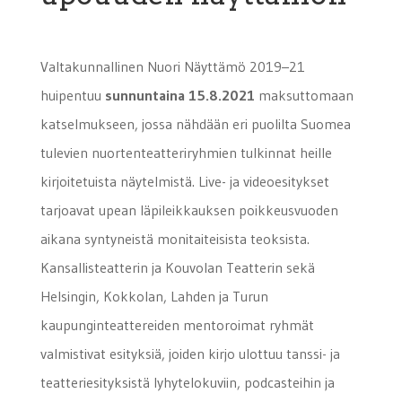
Valtakunnallinen Nuori Näyttämö 2019–21
huipentuu
sunnuntaina 15.8.2021
maksuttomaan
katselmukseen, jossa nähdään eri puolilta Suomea
tulevien nuortenteatteriryhmien tulkinnat heille
kirjoitetuista näytelmistä. Live- ja videoesitykset
tarjoavat upean läpileikkauksen poikkeusvuoden
aikana syntyneistä monitaiteisista teoksista.
Kansallisteatterin ja Kouvolan Teatterin sekä
Helsingin, Kokkolan, Lahden ja Turun
kaupunginteattereiden mentoroimat ryhmät
valmistivat esityksiä, joiden kirjo ulottuu tanssi- ja
teatteriesityksistä lyhytelokuviin, podcasteihin ja