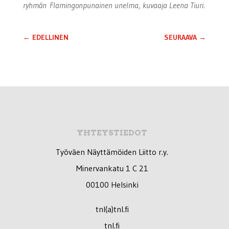
ryhmän Flamingonpunainen unelma, kuvaaja Leena Tiuri.
←
EDELLINEN
SEURAAVA
→
YHTEYSTIEDOT
Työväen Näyttämöiden Liitto r.y.
Minervankatu 1 C 21
00100 Helsinki
tnl(a)tnl.fi
tnl.fi