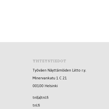
YHTEYSTIEDOT
Työväen Näyttämöiden Liitto r.y.
Minervankatu 1 C 21
00100 Helsinki
tnl(a)tnl.fi
tnl.fi