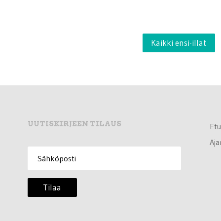
Kaikki ensi-illat
UUTISKIRJEEN TILAUS
Etu
Aja
Tilaa