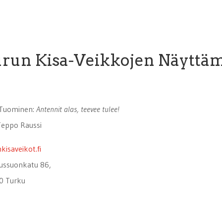
run Kisa-Veikkojen Näyttä
 Tuominen:
Antennit alas, teevee tulee!
Teppo Raussi
kisaveikot.fi
ussuonkatu 86,
0 Turku