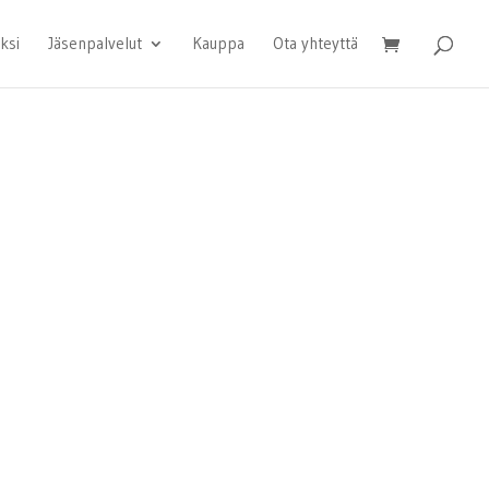
ksi
Jäsenpalvelut
Kauppa
Ota yhteyttä