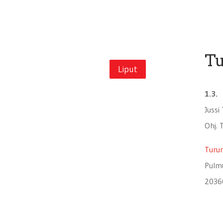
Tu
Liput
1.3.
Jussi
Ohj. 
Turun
Pulm
2036