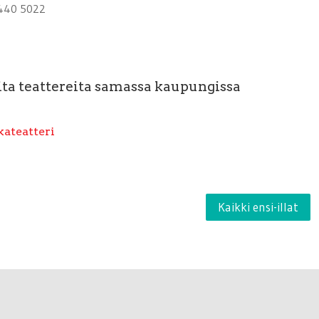
440 5022
ta teattereita samassa kaupungissa
ateatteri
Kaikki ensi-illat