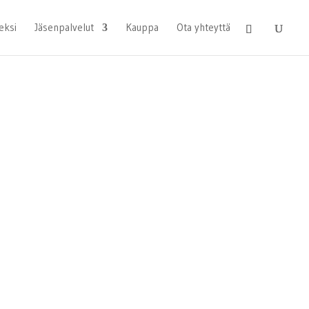
eksi
Jäsenpalvelut
Kauppa
Ota yhteyttä