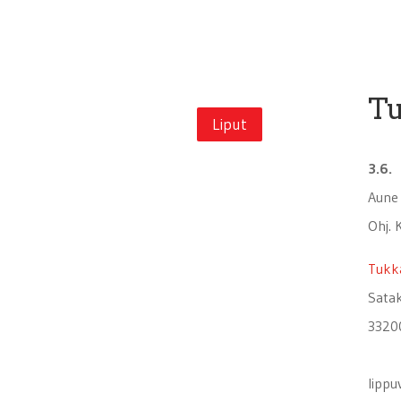
Tu
Liput
3.6.
Aune
Ohj. 
Tukka
Sata
3320
lippu