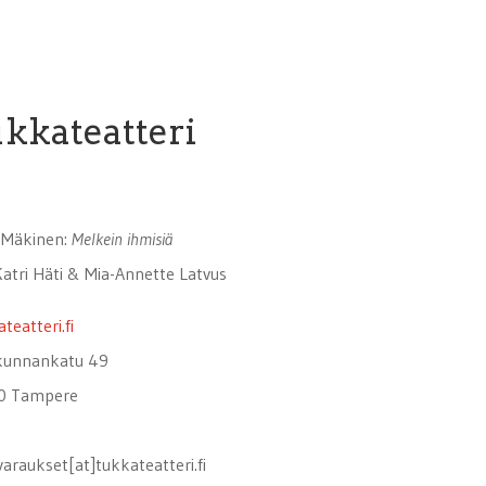
kkateatteri
 Mäkinen:
Melkein ihmisiä
Katri Häti & Mia-Annette Latvus
teatteri.fi
kunnankatu 49
0 Tampere
varaukset[at]tukkateatteri.fi