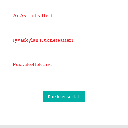
AdAstra-teatteri
Jyväskylän Huoneteatteri
Puskakollektiivi
Kaikki ensi-illat