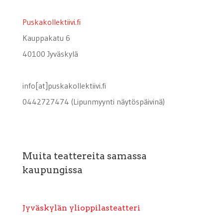
Puskakollektiivi.fi
Kauppakatu 6
40100 Jyväskylä
info[at]puskakollektiivi.fi
0442727474 (Lipunmyynti näytöspäivinä)
Muita teattereita samassa
kaupungissa
Jyväskylän ylioppilasteatteri