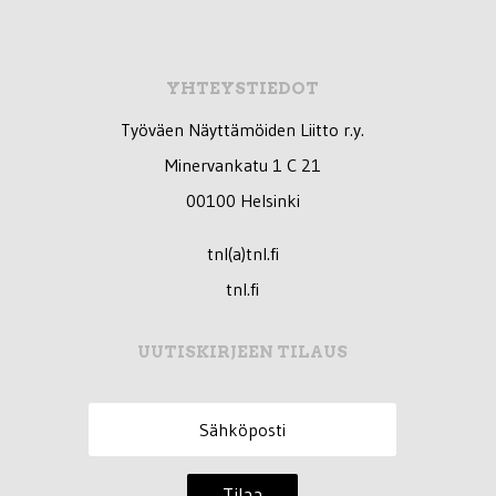
YHTEYSTIEDOT
Työväen Näyttämöiden Liitto r.y.
Minervankatu 1 C 21
00100 Helsinki
tnl(a)tnl.fi
tnl.fi
UUTISKIRJEEN TILAUS
Tilaa