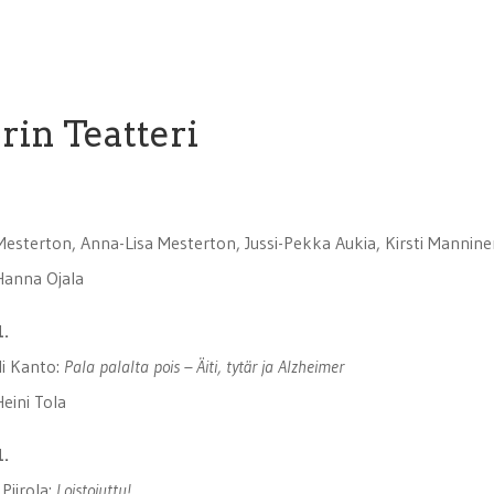
rin Teatteri
Mesterton, Anna-Lisa Mesterton, Jussi-Pekka Aukia, Kirsti Mannin
Hanna Ojala
1.
i Kanto:
Pala palalta pois – Äiti, tytär ja Alzheimer
Heini Tola
1.
Piirola:
Loistojuttu!