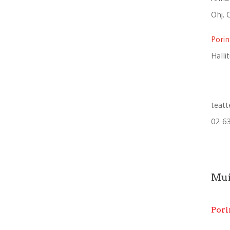
Ohj. 
Porint
Halli
teatt
02 6
Mui
Pori