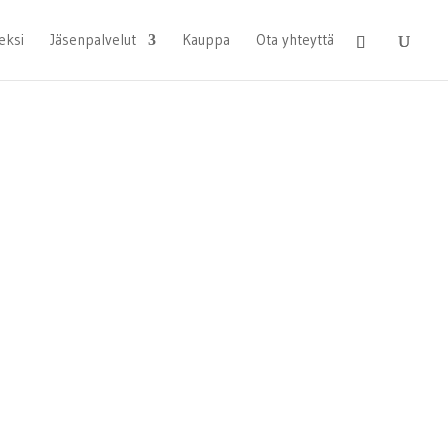
eksi
Jäsenpalvelut
Kauppa
Ota yhteyttä