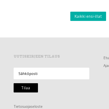
Kaikki ensi-illat
UUTISKIRJEEN TILAUS
Etu
Aja
Tilaa
Tietosuojaseloste