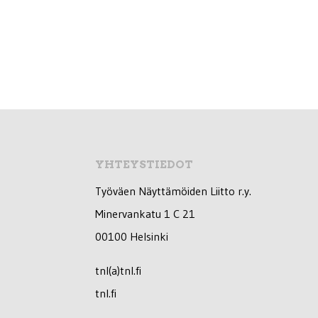
YHTEYSTIEDOT
Työväen Näyttämöiden Liitto r.y.
Minervankatu 1 C 21
00100 Helsinki
tnl(a)tnl.fi
tnl.fi