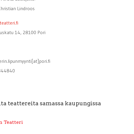
Christian Lindroos
eatteri.fi
tuskatu 14, 28100 Pori
erin.lipunmyynti[at]pori.fi
344840
ta teattereita samassa kaupungissa
n Teatteri