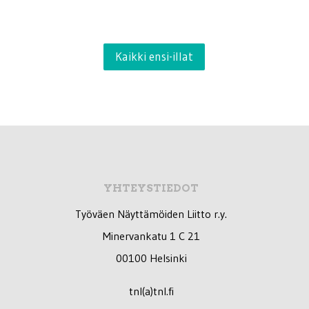
Kaikki ensi-illat
YHTEYSTIEDOT
Työväen Näyttämöiden Liitto r.y.
Minervankatu 1 C 21
00100 Helsinki
tnl(a)tnl.fi