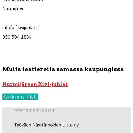
Nurmijärvi
info[at]kivijuhlat.fi
050 584 1834
Muita teattereita samassa kaupungissa
Nurmijärven Kivi-juhlat
Kaikki ensi-illat
YHTEYSTIEDOT
Työväen Näyttämöiden Liitto r.y.