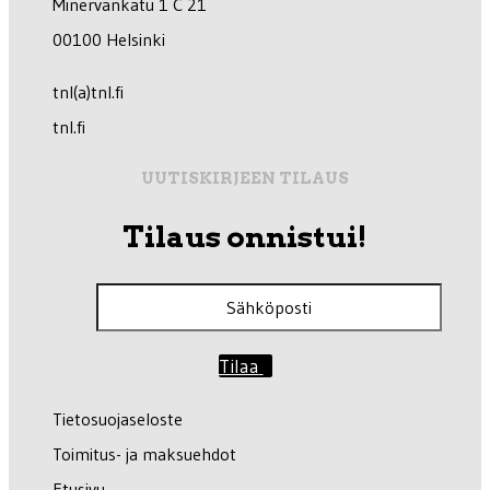
Minervankatu 1 C 21
00100 Helsinki
tnl(a)tnl.fi
tnl.fi
UUTISKIRJEEN TILAUS
Tilaus onnistui!
Tilaa
Tietosuojaseloste
Toimitus- ja maksuehdot
Etusivu