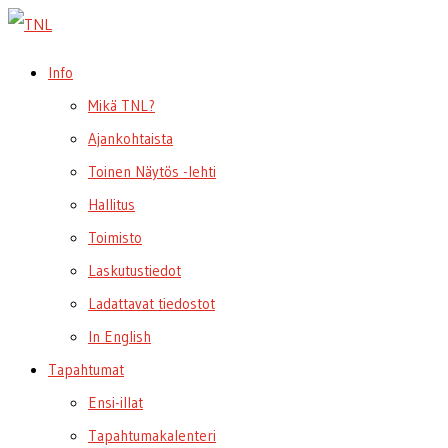
Info
Mikä TNL?
Ajankohtaista
Toinen Näytös -lehti
Hallitus
Toimisto
Laskutustiedot
Ladattavat tiedostot
In English
Tapahtumat
Ensi-illat
Tapahtumakalenteri