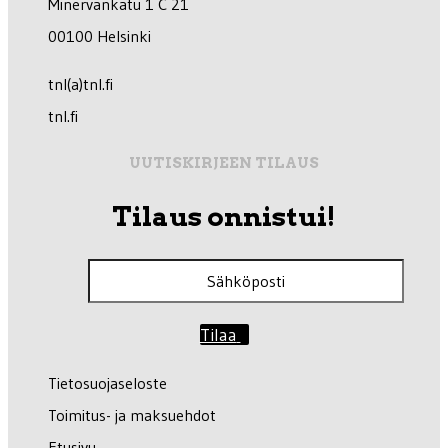
Minervankatu 1 C 21
00100 Helsinki
tnl(a)tnl.fi
tnl.fi
UUTISKIRJEEN TILAUS
Tilaus onnistui!
Tilaa
Tietosuojaseloste
Toimitus- ja maksuehdot
Etusivu