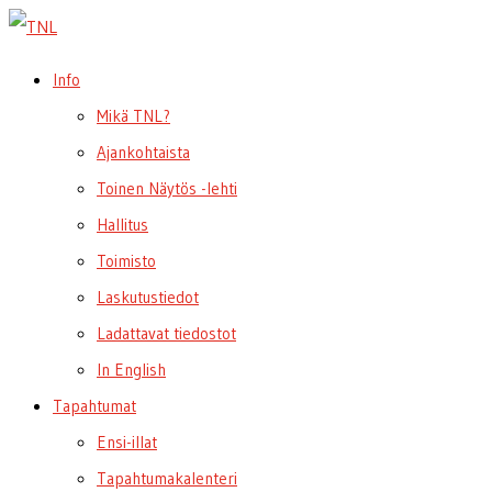
Info
Mikä TNL?
Ajankohtaista
Toinen Näytös -lehti
Hallitus
Toimisto
Laskutustiedot
Ladattavat tiedostot
In English
Tapahtumat
Ensi-illat
Tapahtumakalenteri