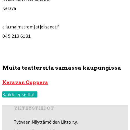
Kerava
aila.malmstrom[at]elisanet.fi
045 213 6181
Muita teattereita samassa kaupungissa
Keravan Ooppera
Kaikki ensi-illat
YHTEYSTIEDOT
Työväen Näyttämöiden Liitto r.y.