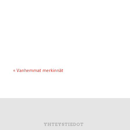
tammikuuta Mikkelissä myönnettiin Työväen
Näyttämöiden liiton kolme kultaista
ansiomerkkiä pitkän linjan ammattilaisille
teatteritoimittaja Kirsikka Moringille, näyttelijä
Taisto Oksaselle ja...
« Vanhemmat merkinnät
YHTEYSTIEDOT