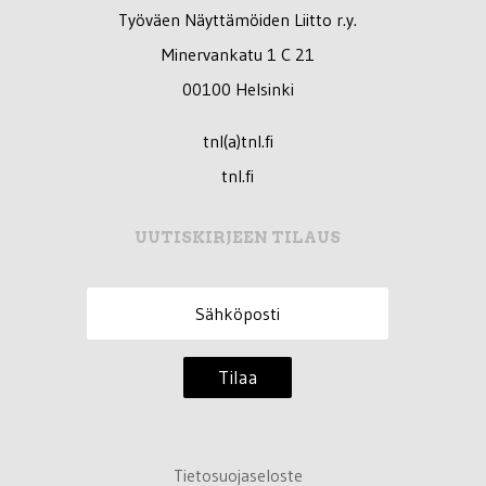
Työväen Näyttämöiden Liitto r.y.
Minervankatu 1 C 21
00100 Helsinki
tnl(a)tnl.fi
tnl.fi
UUTISKIRJEEN TILAUS
Tilaa
Tietosuojaseloste