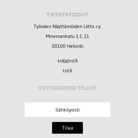
YHTEYSTIEDOT
Työväen Näyttämöiden Liitto r.y.
Minervankatu 1 C 21
00100 Helsinki
tnl(a)tnl.fi
tnl.fi
UUTISKIRJEEN TILAUS
Tilaa