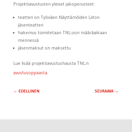
Projektiavustusten yleiset jakoperusteet:
teatteri on Työväen Näyttämöiden Liiton
jäsenteatteri
hakemus toimitetaan TNL:oon määräaikaan
mennessä
jäsenmaksut on maksettu
Lue lisää projektiavustushausta TNL:n
avustusoppaasta
.
←
EDELLINEN
SEURAAVA
→