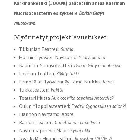
Kärkihanketuki (3000€) päätettiin antaa Kaarinan
Nuorisoteatterin esitykselle
Dorian Grayn
muotokuva.
Myönnetyt projektiavustukset:
Tikkurilan Teatteri:
Surma
Malmin Työväen Näyttämö:
Yllätysvieraita
Kaarinan Nuorisoteatteri:
Dorian Grayn muotokuva
Loviisan Teatteri:
Päällystakki
Lempäälän Työväennäyttämö Nurkkis:
Kaaos
Tukkateatteri:
Valittu
Teatteri Musta Aukko:
Mitä tapahtui Anterolle?
Oulun Ylioppilasteatteri:
Fredrik Cygnaeuksen salonki
Elannon Näyttämö:
Kaaos
Raision Teatteri:
Onnettoman onnellinen
Näytelmäpiiri SuoNäpit:
Syntipukki
Jyväskylän Huoneteatteri:
Kuusisten kätköissä