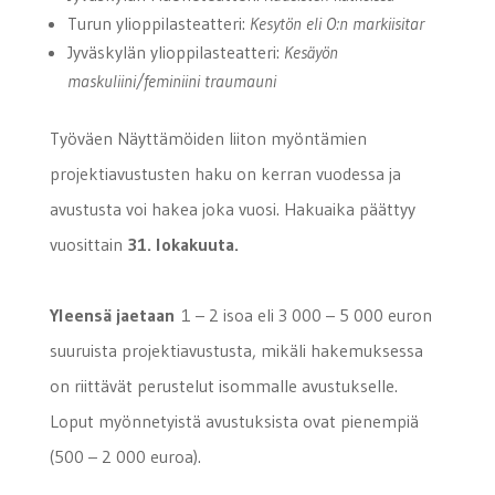
Turun ylioppilasteatteri:
Kesytön eli O:n markiisitar
Jyväskylän ylioppilasteatteri:
Kesäyön
maskuliini/feminiini traumauni
Työväen Näyttämöiden liiton myöntämien
projektiavustusten haku on kerran vuodessa ja
avustusta voi hakea joka vuosi. Hakuaika päättyy
vuosittain
31. lokakuuta.
Yleensä jaetaan
1 – 2 isoa eli 3 000 – 5 000 euron
suuruista projektiavustusta, mikäli hakemuksessa
on riittävät perustelut isommalle avustukselle.
Loput myönnetyistä avustuksista ovat pienempiä
(500 – 2 000 euroa).