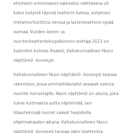
etsimisen erinomaisen vaikeaksi: valittavana oli
kaksi esitystä täynnä teatterin lumoa, esityksen
metamorfoottista riemua ja lastenteatterin syvää
voimaa. Vuoden lasten- ja
nuortenteatteritekopalkinnon voittaja 2023 on
kuitenkin kolmas finalisti, Valtakunnallinen Nuori
näyttämö -konsepti.
Valtakunnallinen Nuori näyttämö -konsepti tarjoaa
rakenteen, jossa ammattilaistalot avaavat ovensa
nuorille harrastajille. Nuori näyttämö on alusta, joka
tukee kotimaista uutta näytelmää, sen
tilaustekstejä nuoret saavat harjoitella
ohjelmakauden aikana. Valtakunnallinen Nuori
näyttämö -konsepti tarjoaa näyn teatterista