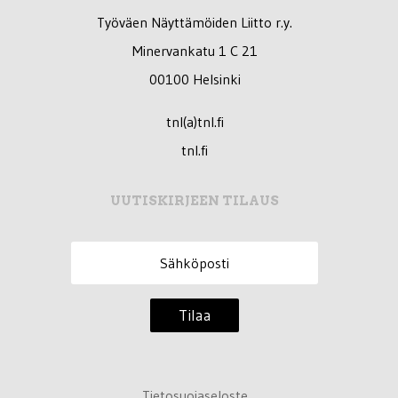
Työväen Näyttämöiden Liitto r.y.
Minervankatu 1 C 21
00100 Helsinki
tnl(a)tnl.fi
tnl.fi
UUTISKIRJEEN TILAUS
Tilaa
Tietosuojaseloste