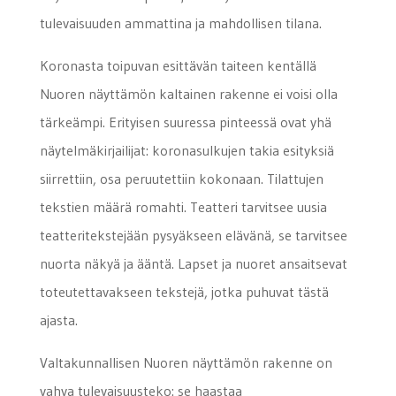
tulevaisuuden ammattina ja mahdollisen tilana.
Koronasta toipuvan esittävän taiteen kentällä
Nuoren näyttämön kaltainen rakenne ei voisi olla
tärkeämpi. Erityisen suuressa pinteessä ovat yhä
näytelmäkirjailijat: koronasulkujen takia esityksiä
siirrettiin, osa peruutettiin kokonaan. Tilattujen
tekstien määrä romahti. Teatteri tarvitsee uusia
teatteritekstejään pysyäkseen elävänä, se tarvitsee
nuorta näkyä ja ääntä. Lapset ja nuoret ansaitsevat
toteutettavakseen tekstejä, jotka puhuvat tästä
ajasta.
Valtakunnallisen Nuoren näyttämön rakenne on
vahva tulevaisuusteko: se haastaa