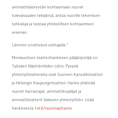
ammattilaiskentän kohtaamaan nuoret
tulevaisuuden tekijänsä, antaa nuorille tekemisen
työkaluja ja tarjoaa yhteisöllisen kohtaamisen
areenan.
Lämmin onnitteluni voittajalle.”
Monivuotisen teatterihankkeen pääjärjestäjä on
Työväen Näyttämöiden Liitto. Pysyviä
yhteistyöteattereita ovat Suomen Kansallisteatteri
ja Helsingin Kaupunginteatteri. Hanke yhdistää
nuoret harrastajat, ammattikirjailijat ja
ammattiteatterit tiiviiseen yhteistyöhön. Lisää
hankkeesta:
tnl.fi/nuorinayttamo