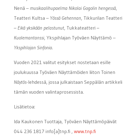
Nenä –
musikaalihupaelma Nikolai Gogolin hengessä
,
Teatteri Kultsa –
Yössä
Gehennan
, Tikkurilan Teatteri
–
Eikä yksikään pelastunut
, Tukkateatteri –
Kuolemantanssi
, Ykspihlajan Työväen Näyttämö –
Ykspihlajan Sinfonia
.
Vuoden 2021 valitut esitykset nostetaan esille
joulukuussa Työväen Näyttämöiden liiton Toinen
Näytös
-lehdessä, jossa julkaistaan Seppälän artikkeli
tämän vuoden valintaprosessista.
Lisätietoa:
Ida Kaukonen Tuottaja, Työväen Näyttämöpäivät
044 236 1817 info[a]tnp.fi ,
www.tnp.fi