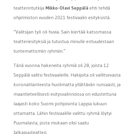
teatterintutkija
Mikko-Olavi Seppälä
ehti tehdä
ohjelmiston vuoden 2021 festivaalin esityksistä.
”Valitsijan työ oli huvia. Sain kiertää katsomassa
teatteriesityksiä ja tutustua minulle entuudestaan
tuntemattomiin ryhmiin.”
Tänä vuonna hakeneita ryhmiä oli 28, joista 12
Seppälä valitsi festivaaleille. Hakijoita oli vallitsevasta
koronatilanteesta huolimatta yllättävän runsaasti, ja
maantieteellisesti esitysvalinnoissa on edustettuna
laajasti koko Suomi pohjoisinta Lappia lukuun
ottamatta. Lähin festivaalille valittu ryhmä löytyi
Puumalasta, josta mukaan olisi saatu
Jalkapuuteatteri.