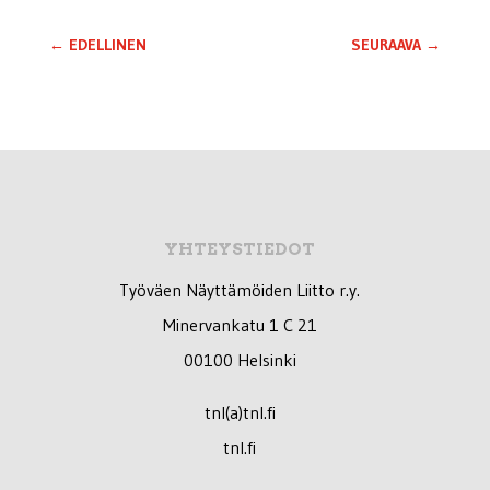
←
EDELLINEN
SEURAAVA
→
YHTEYSTIEDOT
Työväen Näyttämöiden Liitto r.y.
Minervankatu 1 C 21
00100 Helsinki
tnl(a)tnl.fi
tnl.fi