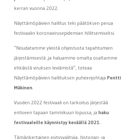
kerran vuonna 2022.
Näyttämöpäivien hallitus teki päätöksen perua
festivaalin koronavirusepidemian hillitsemiseksi.
”Noudatamme yleistä ohjeistusta tapahtumien
järjestämisestä ,ja haluamme omalta osaltamme
ehkäistä viruksen leviämistä”, toteaa
Näyttämöpäivien hallituksen puheenjohtaja
Pentti
Mäkinen
.
Vuoden 2022 festivaali on tarkoitus järjestää
entiseen tapaan tammikuun lopussa, ja
haku
festivaaleille käynnistyy keväällä 2021.
Tämänkertainen esitysvalitsija, historian- ja