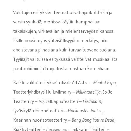
Valittujen esityksien teemat olivat ajankohtaisia ja
varsin synkkiä; monissa käytiin kamppailua
takaiskujen, virkavallan ja mielenterveyden kanssa.
Esille nousi myös yhteisöllisyyden merkitys, niin
ahdistavana piinaajana kuin turvaa tuovana suojana.
Tyylilajit valituissa esityksissä vaihtelivat musikaalista
pantomiimiin ja tragediasta mustaan komediaan.
Kaikki valitut esitykset olivat: Ad Astra –
Mental Expo
,
Teatteriyhdistys Hulluviima ry –
Nälkätaiteilija
, Jo-Jo
Teatteri ry –
Isä
, Jalkapuuteatteri –
Fredrika R
,
Jyväskylän Huoneteatteri –
Huokausten laakso
,
Kaarinan nuorisoteatteri ry –
Bang Bang You’re Dead
,
Riäkkyteatteri –
Ihmisen osa
, Taikkarin Teatteri –