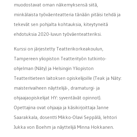
muodostavat oman näkemyksensä siitä,
minkälaista työväenteatteria tänään pitäisi tehdä ja
tekevät sen pohjalta kohtauksia, kiteytyneitä
ehdotuksia 2020-luvun työväenteatteriksi.
Kurssi on järjestetty Teatterikorkeakoulun,
Tampereen yliopiston Teatterityön tutkinto-
ohjelman (Näty) ja Helsingin Yliopiston
Teatteritieteen laitoksen opiskelijoille (Teak ja Näty:
maisterivaiheen näyttelijä-, dramaturgi- ja
ohjaajaopiskelijat HY: syventävät opinnot).
Opettajina ovat ohjaaja ja käsikirjoittaja Janne
Saarakkala, dosentti Mikko-Olavi Seppälä, lehtori
Jukka von Boehm ja näyttelijä Minna Hokkanen.