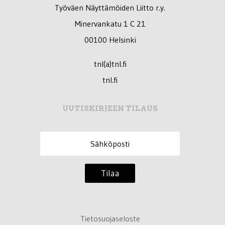
Työväen Näyttämöiden Liitto r.y.
Minervankatu 1 C 21
00100 Helsinki
tnl(a)tnl.fi
tnl.fi
UUTISKIRJEEN TILAUS
Tilaa
Tietosuojaseloste