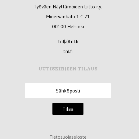
Työväen Näyttämöiden Liitto r.y.
Minervankatu 1 C 21
00100 Helsinki
tnl(a)tnl.fi
tnl.fi
UUTISKIRJEEN TILAUS
Tilaa
Tietosuojaseloste