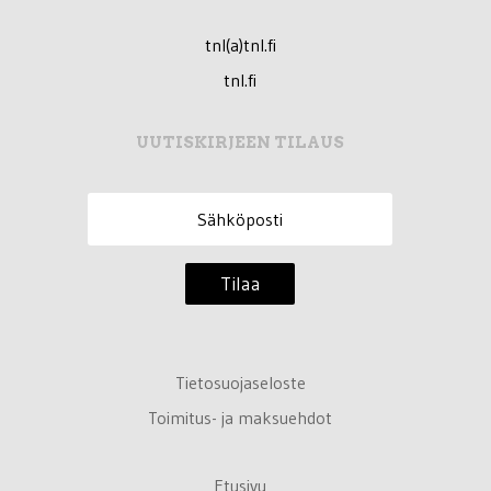
tnl(a)tnl.fi
tnl.fi
UUTISKIRJEEN TILAUS
Tilaa
Tietosuojaseloste
Toimitus- ja maksuehdot
Etusivu