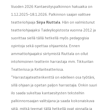
Vuoden 2026 Kantaesityspalkinnon hakuaika on
1.12.2025–18.1.2026. Palkinnon saajan valitsee
teatteriohjaaja
Sirpa Riuttala
. Hän on valmistunut
teatteriohjaajaksi Taideyliopistosta vuonna 2012 ja
suorittaa siellä tällä hetkellä myös pedagogisia
opintoja sekä opettaa ohjaamista. Ennen
ammattiohjaajaksi siirtymistä Riuttala on ollut
intohimoinen teatterin harrastaja mm. Tikkurilan
Teatterissa ja Kellariteatterissa.
”Harrastajateatterikenttä on edelleen osa työtäni,
sillä ohjaan ja opetan paljon harrastajia. Onkin suuri
ilo saada sukeltaa kantaesitysten teksteihin
palkinnonsaajan valitsijana ja saada kokonaiskuva
siitä, mitkä teemat tällä hetkellä ovat pinnalla ja