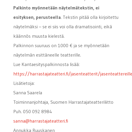
Palkinto myönnetään näytelmätekstin, ei
esityksen, perusteella
. Tekstin pitää olla kirjoitettu
näytelmäksi – se ei siis voi olla dramatisointi, eikä
käännös muusta kielestä.
Palkinnon suuruus on 1000 € ja se myönnetään
näytelmän esittäneelle teatterille.
Lue Kantaesityspalkinnosta lisää:
https://harrastajateatteri.fi/jasenteatterit/jasenteattereil
Lisätietoja:
Sanna Saarela
Toiminnanjohtaja, Suomen Harrastajateatteriliitto
Puh. 050 092 8984
sanna@harrastajateatteri.fi
Annukka Ruuskanen