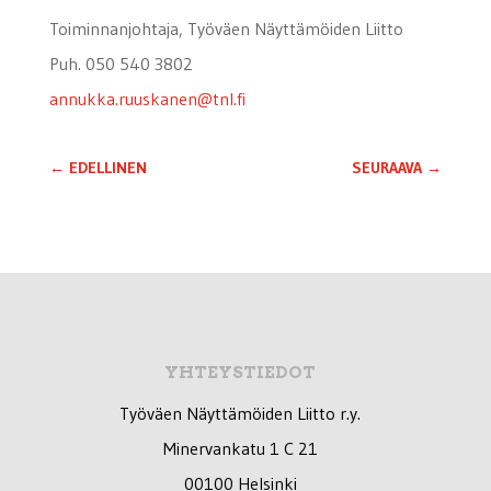
Toiminnanjohtaja, Työväen Näyttämöiden Liitto
Puh. 050 540 3802
annukka.ruuskanen@tnl.fi
←
EDELLINEN
SEURAAVA
→
YHTEYSTIEDOT
Työväen Näyttämöiden Liitto r.y.
Minervankatu 1 C 21
00100 Helsinki