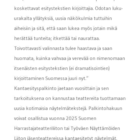
koskettavat esitystekstien kirjoittajia. Odotan luku-
urakalta yllätyksiä, uusia näkökulmia tuttuihin
aiheisiin ja sitä, että saan lukea myös jotain mikä
herättää tunteita; itkettää tai naurattaa.
Toivottavasti valinnasta tulee haastava ja saan
huomata, kuinka vahvaa ja verevää on nimenomaan
itsenäisten esitystekstien (ei dramatisointien)
kirjoittaminen Suomessa juuri nyt.”
Kantaesityspalkinto jaetaan vuosittain ja sen
tarkoituksena on kannustaa teattereita tuottamaan
uusia kotimaisia näytelmätekstejä. Palkintohakuun
voivat osallistua vuonna 2025 Suomen
Harrastajateatteriliiton tai Työväen Näyttämöiden
Liiton jäsenteattereissa kantaesitetyt näytelmät.