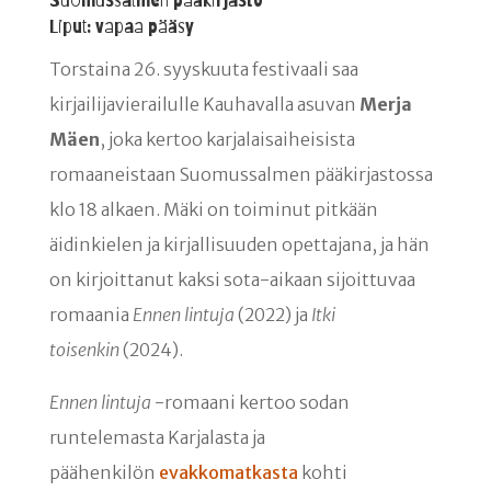
Suomussalmen pääkirjasto
Liput: vapaa pääsy
Torstaina 26. syyskuuta festivaali saa
kirjailijavierailulle Kauhavalla asuvan
Merja
Mäen
, joka kertoo karjalaisaiheisista
romaaneistaan Suomussalmen pääkirjastossa
klo 18 alkaen. Mäki on toiminut pitkään
äidinkielen ja kirjallisuuden opettajana, ja hän
on kirjoittanut kaksi sota-aikaan sijoittuvaa
romaania
Ennen lintuja
(2022) ja
Itki
toisenkin
(2024).
Ennen lintuja
-romaani kertoo sodan
runtelemasta Karjalasta ja
päähenkilön
evakkomatkasta
kohti