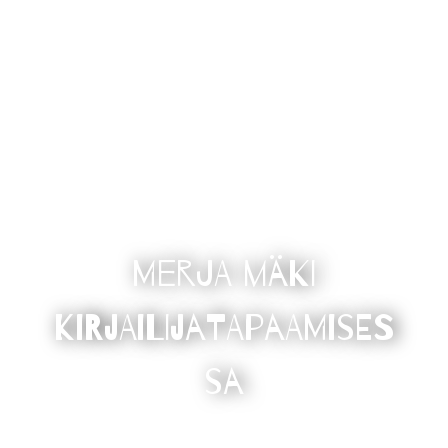
Merja Mäki
kirjailijatapaamises
sa