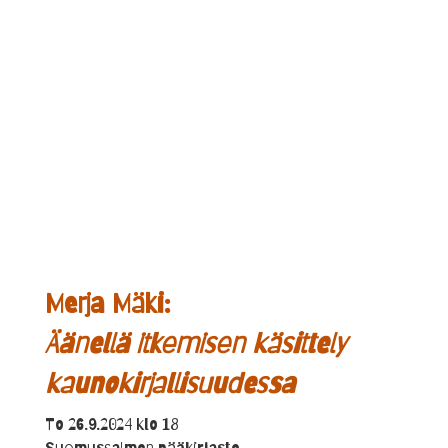
Merja Mäki:
Äänellä itkemisen käsittely
kaunokirjallisuudessa
To 26.9.2024 klo 18