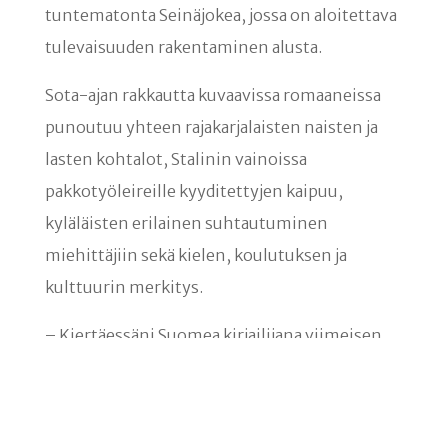
tuntematonta Seinäjokea, jossa on aloitettava
tulevaisuuden rakentaminen alusta.
Sota-ajan rakkautta kuvaavissa romaaneissa
punoutuu yhteen rajakarjalaisten naisten ja
lasten kohtalot, Stalinin vainoissa
pakkotyöleireille kyyditettyjen kaipuu,
kyläläisten erilainen suhtautuminen
miehittäjiin sekä kielen, koulutuksen ja
kulttuurin merkitys.
– Kiertäessäni Suomea kirjailijana viimeisen
kahden vuoden aikana olen huomannut, että
Venäjän hyökkäyssota Ukrainaan on
aktivoinut kansallisen sotatraumamme ja