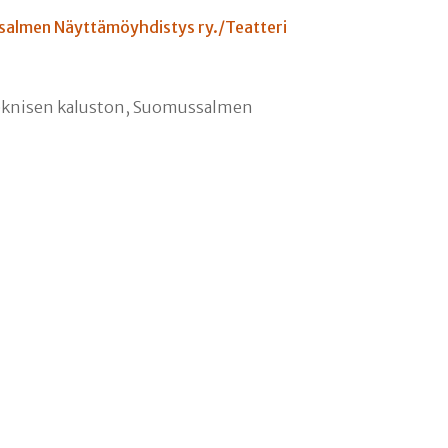
almen Näyttämöyhdistys ry./Teatteri
-teknisen kaluston, Suomussalmen