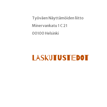
Työväen Näyttämöiden liitto
Minervankatu 1 C 21
00100 Helsinki
Laskutustiedot
AIKATAULU
LAVA-AMMUNTAA VIII
STAR