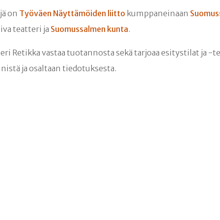
äjä on
Työväen Näyttämöiden liitto
kumppaneinaan
Suomuss
va teatteri ja
Suomussalmen kunta
.
 Retikka vastaa tuotannosta sekä tarjoaa esitystilat ja 
istä ja osaltaan tiedotuksesta.