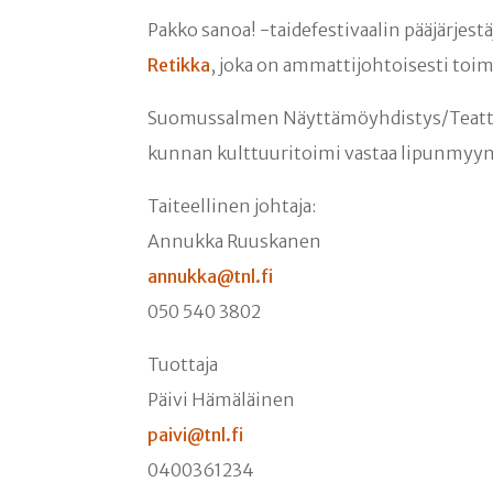
Pakko sanoa! -taidefestivaalin pääjärjest
Retikka
, joka on ammattijohtoisesti toimi
Suomussalmen Näyttämöyhdistys/Teatteri
kunnan kulttuuritoimi vastaa lipunmyynn
Taiteellinen johtaja:
Annukka Ruuskanen
annukka@tnl.fi
050 540 3802
Tuottaja
Päivi Hämäläinen
paivi@tnl.fi
0400361234