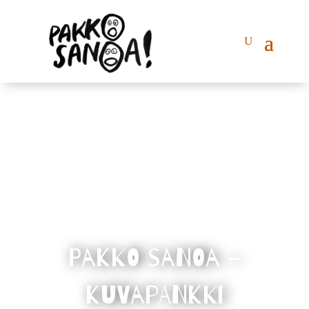
Pakko sanoa -
kuvapankki