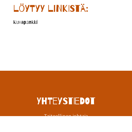
löytyy linkistä:
Kuvapankki
Yhteystiedot
Taiteellinen johtaja
Annukka Ruuskanen