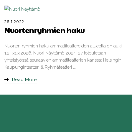
25.1.2022
Nuortenryhmien haku
Nuorten ryhmien haku ammattiteattereiden alueelta on auki
1.2.–31.3.2026. Nuori Näyttämö 2024–27 toteutetaan
yhteistyössä seuraavien ammattiteatterien kanssa: Helsingin
Kaupunginteatteri & Ryhmäteatteri ...
Read More