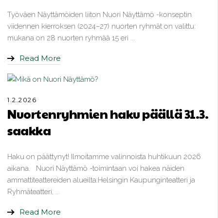
Työväen Näyttämöiden liiton Nuori Näyttämö -konseptin
viidennen kierroksen (2024–27) nuorten ryhmät on valittu:
mukana on 28 nuorten ryhmää 15 eri ...
Read More
1.2.2026
Nuortenryhmien haku päällä 31.3.
saakka
Haku on päättynyt! Ilmoitamme valinnoista huhtikuun 2026
aikana. Nuori Näyttämö -toimintaan voi hakea näiden
ammattiteattereiden alueilta:Helsingin Kaupunginteatteri ja
Ryhmäteatteri, ...
Read More