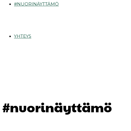
#NUORINÄYTTÄMÖ
YHTEYS
#nuorinäyttämö