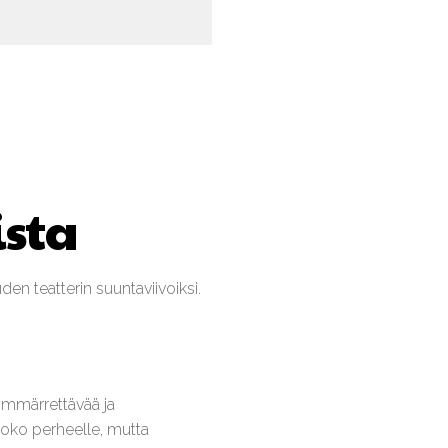
ista
den teatterin suuntaviivoiksi.
ymmärrettävää ja
 koko perheelle, mutta