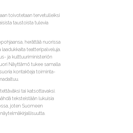
aan toivotetaan tervetulleiksi
ista taustoista tulevia
öpohjaansa, herättää nuorissa
 laadukkaita teatteripalveluja.
s- ja kulttuuriministeriön
Nuori Näyttämö tukee samalla
, suoria kontakteja toiminta-
 madaltuu.
ettäväksi tai katsottavaksi.
 nähdä teksteistään lukuisia
odossa, joten Suomeen
äytelmäkirjallisuutta.