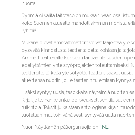
nuorta.
Ryhmiä ei valita taitotasojen mukaan, vaan osallistum
koko Suomen alueelta mahdollisimman monista erilais
ryhmiä.
Mukana olevat ammattiteatterit voivat laajentaa yleis
pysyvää kiinnostusta teatteritaidetta kohtaan ja tarjota
Ammattiteattereille konsepti tarjoaa tilaisuuden opetu
edellyttämien yhteistyöprojektien toteuttamiseksi. 
teattereille tärkeää yleisötyötä. Teatterit saavat uusia
alueittensa nuoriin, joille teatteriin tulemisen kynnys
Lisäksi syntyy uusia, tasokkaita näytelmiä nuorten esit
Kirjailijoille hanke antaa poikkeuksellisen tilaisuuden
tulkintoja. Tekstit julkaistaan antologiana kirjan mu
tuotetaan muutoin vähäisesti syntyvää uutta nuorten n
Nuori Näyttämön pääorganisoija on
TNL
.