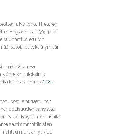
eatterin, National Theatren
tiin Englannissa 1995 ja on
e suunnattua eturivin
lmää, satoja esityksiä ympäri
simmäistä kertaa
myönteisin tuloksin ja
ekä kolmas kierros
2021–
eellisesti ainutlaatuinen
t mahdollisuuden vahvistaa
sen! Nuori Näyttämön sisällä
jänteisesti ammattilaisten
n mahtuu mukaan yli 400