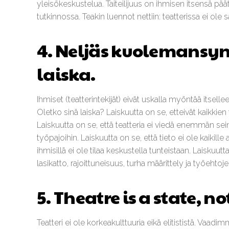
yleisökeskustelua. Taiteilijuus on ihmisen itsensä pääte
tutkinnossa. Teakin luennot nettiin: teatterissa ei ole s
4. Neljäs kuolemansynt
laiska.
Ihmiset (teatterintekijät) eivät uskalla myöntää itsellee
Oletko sinä laiska? Laiskuutta on se, etteivät kaikkien t
Laiskuutta on se, että teatteria ei viedä enemmän seini
työpajoihin. Laiskuutta on se, että tieto ei ole kaikille
ihmisillä ei ole tilaa keskustella tunteistaan. Laiskuut
lasikatto, rajoittuneisuus, turha määrittely ja työehtoje
5. Theatre is a state, no
Teatteri ei ole korkeakulttuuria eikä elitististä. Vaadi