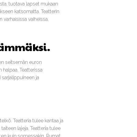
sista, tuotava lapset mukaan
tukseen katsomatta. Teatterin
varhaisissa vaiheissa.
ävämmäksi.
ten seitsemän euron
n halpaa. Teatterissa
 sarjalippuineen ja
lkö. Teatteria tulee kantaa ja
aiteen lajeja. Teatteria tulee
sten kuin somessakin. Rumat