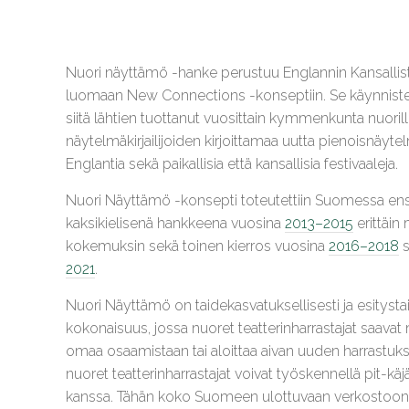
Nuori näyttämö -hanke perustuu Englannin Kansallist
luomaan New Connections -konseptiin. Se käynnistet
siitä lähtien tuottanut vuosittain kymmenkunta nuorill
näytelmäkirjailijoiden kirjoittamaa uutta pienoisnäyte
Englantia sekä paikallisia että kansallisia festivaaleja.
Nuori Näyttämö -konsepti toteutettiin Suomessa en
kaksikielisenä hankkeena vuosina
2013–2015
erittäin 
kokemuksin sekä toinen kierros vuosina
2016–2018
s
2021
.
Nuori Näyttämö on taidekasvatuksellisesti ja esitystait
kokonaisuus, jossa nuoret teatterinharrastajat saava
omaa osaamistaan tai aloittaa aivan uuden harrastuk
nuoret teatterinharrastajat voivat työskennellä pit-kä
kanssa. Tähän koko Suomeen ulottuvaan verkostoo