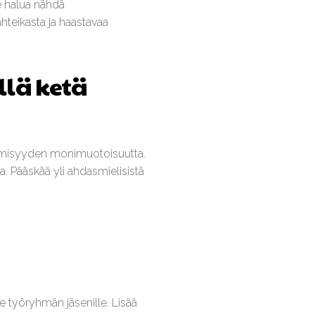
e halua nähdä
vahteikasta ja haastavaa
llä ketä
 ihmisyyden monimuotoisuutta.
a. Pääskää yli ahdasmielisistä
le työryhmän jäsenille. Lisää