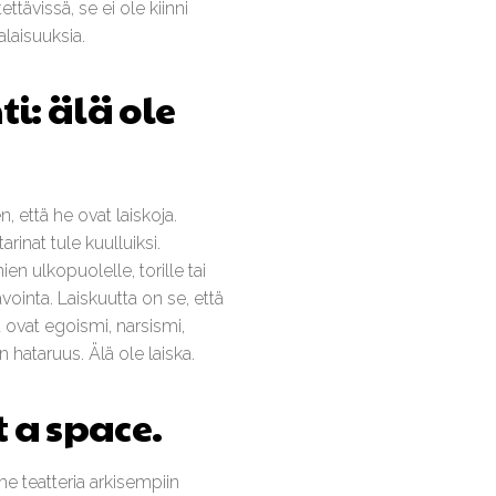
ttävissä, se ei ole kiinni
alaisuuksia.
i: älä ole
n, että he ovat laiskoja.
arinat tule kuulluiksi.
en ulkopuolelle, torille tai
 avointa. Laiskuutta on se, että
ta ovat egoismi, narsismi,
n hataruus. Älä ole laiska.
t a space.
mme teatteria arkisempiin