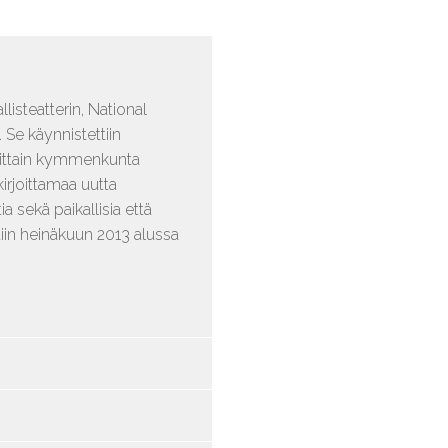
isteatterin, National
Se käynnistettiin
osittain kymmenkunta
kirjoittamaa uutta
a sekä paikallisia että
ettiin heinäkuun 2013 alussa