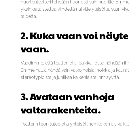
nuortenteatteri tehdään huonosti vain nuorille. Emm
yksinkertaistettua viihdettä naiiville yleisölle, vaan vi
taidetta.
2. Kuka vaan voi näyte
vaan.
Vaadimme, että teatteri olisi paikka, jossa nähdään
Emme halua nähdä vain valkoihoisia, hoikkia ja kauniit
stereotypioista ja juhlikaa kaikenlaista ihmisyyttä.
3. Avataan vanhoja
valtarakenteita.
Teatterin teon tulee olla yhteisöllinen kokemus kaikil