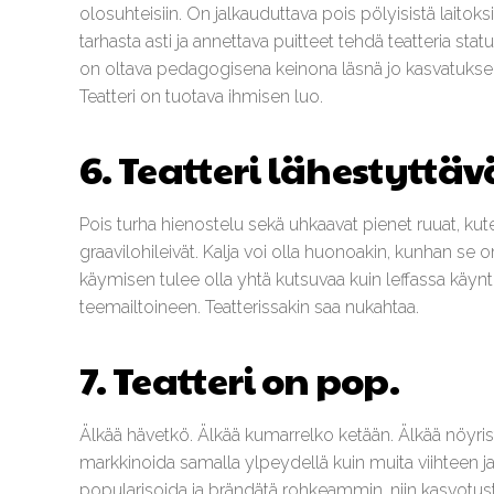
olosuhteisiin. On jalkauduttava pois pölyisistä laitok
tarhasta asti ja annettava puitteet tehdä teatteria sta
on oltava pedagogisena keinona läsnä jo kasvatuksen 
Teatteri on tuotava ihmisen luo.
6. Teatteri lähestytt
Pois turha hienostelu sekä uhkaavat pienet ruuat, ku
graavilohileivät. Kalja voi olla huonoakin, kunhan se o
käymisen tulee olla yhtä kutsuvaa kuin leffassa käynti
teemailtoineen. Teatterissakin saa nukahtaa.
7. Teatteri on pop.
Älkää hävetkö. Älkää kumarrelko ketään. Älkää nöyriste
markkinoida samalla ylpeydellä kuin muita viihteen ja t
popularisoida ja brändätä rohkeammin, niin kasvotu