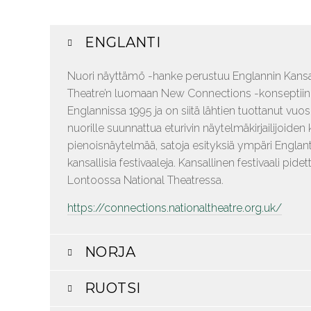
ENGLANTI
Nuori näyttämö -hanke perustuu Englannin Kansall
Theatre’n luomaan New Connections -konseptiin. 
Englannissa 1995 ja on siitä lähtien tuottanut vu
nuorille suunnattua eturivin näytelmäkirjailijoiden 
pienoisnäytelmää, satoja esityksiä ympäri Englanti
kansallisia festivaaleja. Kansallinen festivaali pid
Lontoossa National Theatressa.
https://connections.nationaltheatre.org.uk/
NORJA
RUOTSI