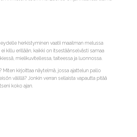
hteydelle herkistyminen vaatii maailman melussa
i killu erillään, kaikki on itsestäänselvästi samaa
iessä, mielikuvitellessa, taiteessa ja luonnossa.
? Miten kirjoittaa näytelmä, jossa ajattelun pallo
eisön välillä? Jonkin verran sellaista vapautta pitää
tseni koko ajan.