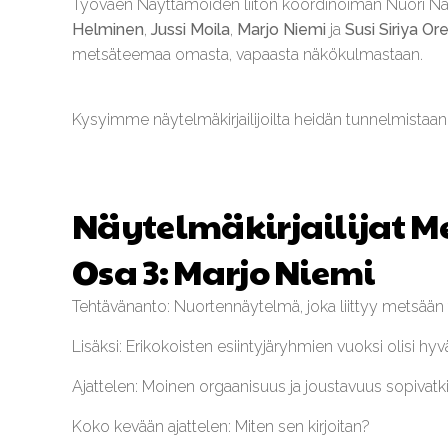
Työväen Näyttämöiden liiton koordinoiman Nuori N
Helminen
,
Jussi Moila
,
Marjo Niemi
ja
Susi Siriya Or
metsäteemaa omasta, vapaasta näkökulmastaan.
Kysyimme näytelmäkirjailijoilta heidän tunnelmistaan 
Näytelmäkirjailijat M
Osa 3: Marjo Niemi
Tehtävänanto: Nuortennäytelmä, joka liittyy metsään t
Lisäksi: Erikokoisten esiintyjäryhmien vuoksi olisi hyvä
Ajattelen: Moinen orgaanisuus ja joustavuus sopivat
Koko kevään ajattelen: Miten sen kirjoitan?