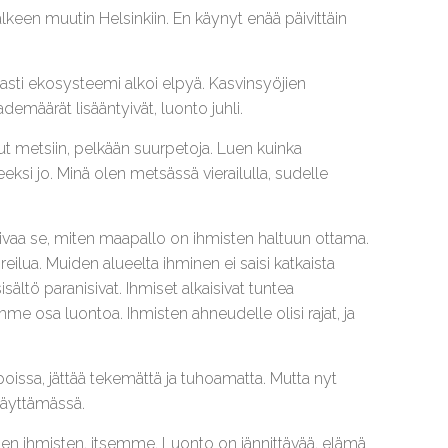
älkeen muutin Helsinkiin. En käynyt enää päivittäin
easti ekosysteemi alkoi elpyä. Kasvinsyöjien
demäärät lisääntyivät, luonto juhli.
nut metsiin, pelkään suurpetoja. Luen kuinka
eeksi jo. Minä olen metsässä vierailulla, sudelle
aivaa se, miten maapallo on ihmisten haltuun ottama.
reilua. Muiden alueelta ihminen ei saisi katkaista
ältö paranisivat. Ihmiset alkaisivat tuntea
emme osa luontoa. Ihmisten ahneudelle olisi rajat, ja
 poissa, jättää tekemättä ja tuhoamatta. Mutta nyt
käyttämässä.
iden ihmisten, itsemme. Luonto on jännittävää, elämä