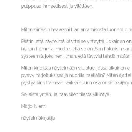
pulppuaa ihmeellisesti ja yllättäen.
Miten siirtäisin haaveeni tilan antamisesta luonnolle näy
Päätin, että näytelmä käsittelee yhteyttä. Jokainen 
hiukan hommia, mutta siellä se on. Sen haluaisin sanoa j
systeemiä, jokainen. Ilman, että täytyisi tehdä mitään
Miten kirjoittaa näytelmään villi alue, jossa aikuinen e
pysyy harjoituksissa ja nuorilla itsellään? Miten ajatte
pystyä kirjoittamaan, vaikka suurin osa onkin tekijäry
Sellaista yritän. Ja haaveilen tilasta villiintyä.
Marjo Niemi
näytelmäkirjailija