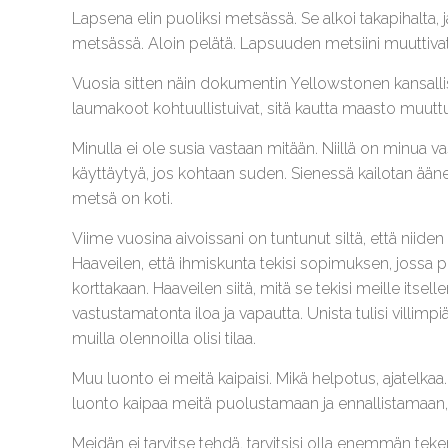
Lapsena elin puoliksi metsässä. Se alkoi takapihalta, j
metsässä. Aloin pelätä. Lapsuuden metsiini muuttivat
Vuosia sitten näin dokumentin Yellowstonen kansallis
laumakoot kohtuullistuivat, sitä kautta maasto muuttui
Minulla ei ole susia vastaan mitään. Niillä on minua 
käyttäytyä, jos kohtaan suden. Sienessä kailotan äänellä
metsä on koti.
Viime vuosina aivoissani on tuntunut siltä, että nii
Haaveilen, että ihmiskunta tekisi sopimuksen, jossa puo
korttakaan. Haaveilen siitä, mitä se tekisi meille its
vastustamatonta iloa ja vapautta. Unista tulisi villimp
muilla olennoilla olisi tilaa.
Muu luonto ei meitä kaipaisi. Mikä helpotus, ajatelkaa.
luonto kaipaa meitä puolustamaan ja ennallistamaan,
Meidän ei tarvitse tehdä, tarvitsisi olla enemmän tek