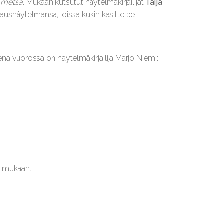
a metsä
. Mukaan kutsutut näytelmäkirjailijat
Taija
lausnäytelmänsä, joissa kukin käsittelee
na vuorossa on näytelmäkirjailija Marjo Niemi:
en mukaan.