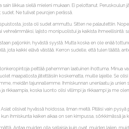
a sain liikkua siellä mieleni mukaan. Ei pelottanut. Peruskoulun j
 sudet. Ne tulivat peurojen perässä.
puistosta, josta oli sudet ammuttu. Sitten ne palautettiin. Nop
 vehreämmäksi, lajisto monipuolistui ja kaikista ihmeellisintä: sa
vastaan paljonkin, hyvästä syystä. Mutta koska en ole enää tottu
, jota kaikki elävä väistää. Kerron sudelle, että tulen täältä, ant
den lonkeropintoja peittää pahemman laatuinen ihottuma. Minua v
let maapallosta jätettäisiin koskematta, muille lajeille. Se olisi 
ellemme, meidän tajunnallemme. Ihmiskunnan unenlaatu ja unien sis
iä ja rikkaampia, koska luonto olisi villimpi ja rikkaampi ja me ol
 Asiat olisivat hyvässä hoidossa, ilman meitä. Pitäisi vain pysyä
 kun ihmiskunta kaiken aikaa on sen kimpussa, sörkkimässä ja 
emättä. Antaa muiden olla sellaisia kuin ovat, muiden lajien, mu