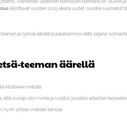
äyttämö -toiminnan viidennen kierroksen teemana on
Nuoret j
enius
kirjoittavat vuoden 2025 aikana uudet, nuorille suunnatut ti
teeman ja työnsä ääreltä ja julkaisemme näitä sarjana: kolmante
etsä-teeman äärellä
ai käsittelee metsää.
, että rooleja olisi monta ja roolitus joustaisi erilaisten tarpeid
kin hyvin yhteen metsän kanssa!