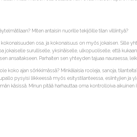
telmätilaan? Miten antaisin nuorille tekijöille tilan villiintyä?
on kokonaisuuden osa, ja kokonaisuus on myös jokaisen. Sille y
okaiselle surulliselle, yksinäiselle, ulkopuoliselle, että kukaan e
 sen ansaitakseen. Parhaiten sen yhteyden tajuaa nauraessa, leikk
i ole koko ajan sörkkimässä? Minkälaisia rooleja, sanoja, tilanteita
lupallo pysyisi liikkeessä myös esitystilanteessa, esiintyjien ja yl
hmän käsissä. Minun pitää harhauttaa oma kontrolloiva aikuinen i