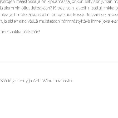
euserojen maastossa ja on kipuamassa jonkun erityisen jyrkän mä
emmin ollut tietoakaan? Kiipesi vain, jalkoihin sattui, rinkka pa
stahtaa ja ihmetellä kuukkelin lentoa kuusikossa. Jossain sell
a sitten aina välillä muistetaan hämmästyttävä ihme, joka elä
sinne saakka päästään!
ätiö ja Jenny ja Antti Wihurin rahasto.