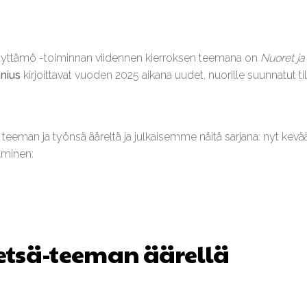
äyttämö -toiminnan viidennen kierroksen teemana on
Nuoret j
enius
kirjoittavat vuoden 2025 aikana uudet, nuorille suunnatut ti
eeman ja työnsä ääreltä ja julkaisemme näitä sarjana: nyt keväällä
lminen:
etsä-teeman äärellä