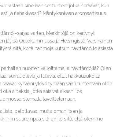
uorastaan sibeliaaniset tunteet jotka heräävät, kun
sesti ja riehakkaasti? Mäntykankaan aromaattisuus
yttämö -sarjaa varten. Merkintöjä on kertynyt
ten jäljiltä Outokummussa ja Helsingissä. Varsinainen
sitystä siitä, keitä hahmoja kutsun näyttämölle asiasta
ii parhaiten nuorten valloittamalla näyttämöllä? Olen
a, surrut olevia ja tulevia, ollut hakkuuaukoilla
oin saavat kynääni ylevöitymään vaan tuntemaan olon
olla aineksia, jotka saisivat aikaan iloa,
 luonnossa olemalla tavoittelemaan.
llista, pelottavaa, mutta oman itsen ja
in, niin suurempaa silti on ilo siitä, että olemme