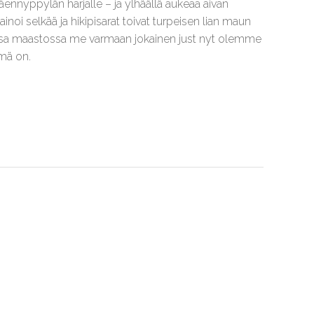
ennyppylän harjalle – ja ylhäällä aukeaa aivan
inoi selkää ja hikipisarat toivat turpeisen lian maun
aisessa maastossa me varmaan jokainen just nyt olemme
mä on.