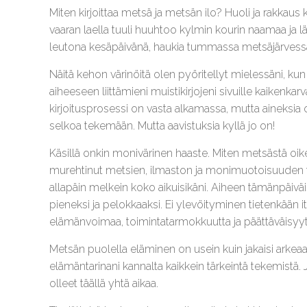
Miten kirjoittaa metsä ja metsän ilo? Huoli ja rakkau
vaaran laella tuuli huuhtoo kylmin kourin naamaa ja 
leutona kesäpäivänä, haukia tummassa metsäjärvessä j
Näitä kehon värinöitä olen pyöritellyt mielessäni, ku
aiheeseen liittämieni muistikirjojeni sivuille kaikenk
kirjoitusprosessi on vasta alkamassa, mutta aineksia ol
selkoa tekemään. Mutta aavistuksia kyllä jo on!
Käsillä onkin monivärinen haaste. Miten metsästä oikei
murehtinut metsien, ilmaston ja monimuotoisuuden tilann
allapäin melkein koko aikuisikäni. Aiheen tämänpäiv
pieneksi ja pelokkaaksi. Ei ylevöityminen tietenkään its
elämänvoimaa, toimintatarmokkuutta ja päättäväisyyt
Metsän puolella eläminen on usein kuin jakaisi arkea
elämäntarinani kannalta kaikkein tärkeintä tekemistä. J
olleet täällä yhtä aikaa.