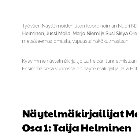
Työväen Näyttämöiden liiton koordinoiman Nuori N
Helminen
,
Jussi Moila
,
Marjo Niemi
ja
Susi Siriya Or
metsäteemaa omasta, vapaasta näkökulmastaan.
Kysyimme näytelmäkirjailijoilta heidän tunnelmistaan t
Ensimmäisenä vuorossa on näytelmäkirjailija Taija He
Näytelmäkirjailijat M
Osa 1: Taija Helminen