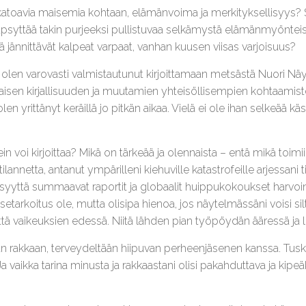
s katoavia maisemia kohtaan, elämänvoima ja merkityksellisyys? S
läpsyttää takin purjeeksi pullistuvaa selkämystä elämänmyöntei
ännittävät kalpeat varpaat, vanhan kuusen viisas varjoisuus?
n olen varovasti valmistautunut kirjoittamaan metsästä Nuori Nä
arvaisen kirjallisuuden ja muutamien yhteisöllisempien kohtaamis
en yrittänyt keräillä jo pitkän aikaa. Vielä ei ole ihan selkeää kä
n voi kirjoittaa? Mikä on tärkeää ja olennaista – entä mikä toim
etta, antanut ympärilleni kiehuville katastrofeille arjessani tila
äisyyttä summaavat raportit ja globaalit huippukokoukset harv
etarkoitus ole, mutta olisipa hienoa, jos näytelmässäni voisi silti 
tä vaikeuksien edessä. Niitä lähden pian työpöydän ääressä ja
an rakkaan, terveydeltään hiipuvan perheenjäsenen kanssa. Tuska
a vaikka tarina minusta ja rakkaastani olisi pakahduttava ja kipeäk