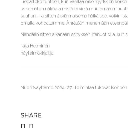
Tiedättekö tunteen, kun vaeltaa oikein jyrkkien kork
uskomaton näköala mistä ei vielä muutamaa minuuttia ai
suuhun – ja sitten äkkiä maisema häikäisee, voikin i
omalla kohdallamme. Ährätään menemään eteenpäin, j
Nähdään sitten aikanaan esityksen iltanuotiolla, kun 
Taija Helminen
näytelmäkirjailija
Nuori Näyttämö 2024–27 -toimintaa tukevat Koneen Sä
SHARE